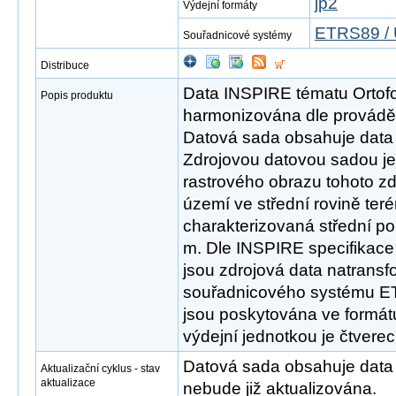
jp2
Výdejní formáty
ETRS89 / 
Souřadnicové systémy
Distribuce
Data INSPIRE tématu Ortof
Popis produktu
harmonizována dle provádě
Datová sada obsahuje data 
Zdrojovou datovou sadou je 
rastrového obrazu tohoto z
území ve střední rovině ter
charakterizovaná střední p
m. Dle INSPIRE specifikace
jsou zdrojová data natrans
souřadnicového systému 
jsou poskytována ve formát
výdejní jednotkou je čtvere
Datová sada obsahuje data 
Aktualizační cyklus - stav
aktualizace
nebude již aktualizována.