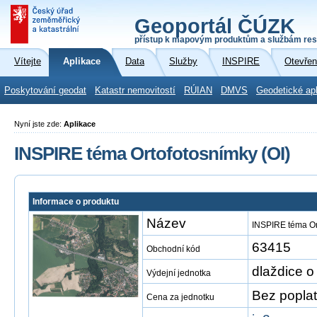
Geoportál ČÚZK
přístup k mapovým produktům a službám res
Vítejte
Aplikace
Data
Služby
INSPIRE
Otevřen
Poskytování geodat
Katastr nemovitostí
RÚIAN
DMVS
Geodetické ap
Nyní jste zde:
Aplikace
INSPIRE téma Ortofotosnímky (OI)
Informace o produktu
Název
INSPIRE téma Or
63415
Obchodní kód
dlaždice o
Výdejní jednotka
Bez popla
Cena za jednotku