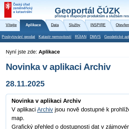
Geoportál ČÚZK
přístup k mapovým produktům a službám res
Vítejte
Aplikace
Data
Služby
INSPIRE
Otevřen
Poskytování geodat
Katastr nemovitostí
RÚIAN
DMVS
Geodetické ap
Nyní jste zde:
Aplikace
Novinka v aplikaci Archiv
28.11.2025
Novinka v aplikaci Archiv
V aplikaci
Archiv
jsou nově dostupné k prohlíže
map.
Grafický přehled o dostupnosti dat v zájmo