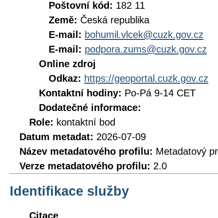
Poštovní kód:
182 11
Země:
Česká republika
E-mail:
bohumil.vlcek@cuzk.gov.cz
E-mail:
podpora.zums@cuzk.gov.cz
Online zdroj
Odkaz:
https://geoportal.cuzk.gov.cz
Kontaktní hodiny:
Po-Pá 9-14 CET
Dodatečné informace:
Role:
kontaktní bod
Datum metadat:
2026-07-09
Název metadatového profilu:
Metadatový pr
Verze metadatového profilu:
2.0
Identifikace služby
Citace