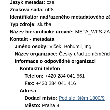
Jazyk metadat:
cze
Znaková sada:
utf8
Identifikátor nadřazeného metadatového 
Typ zdroje:
služba
Název hierarchické úrovně:
META_WFS-ZA
Kontakt - metadata
Jméno osoby:
Vlček, Bohumil, Ing.
Název organizace:
Český úřad zeměměřick
Informace o odpovědné organizaci
Kontaktní telefon
Telefon:
+420 284 041 561
Fax:
+420 284 041 416
Adresa
Dodací místo:
Pod sídlištěm 1800/9
Město:
Praha 8