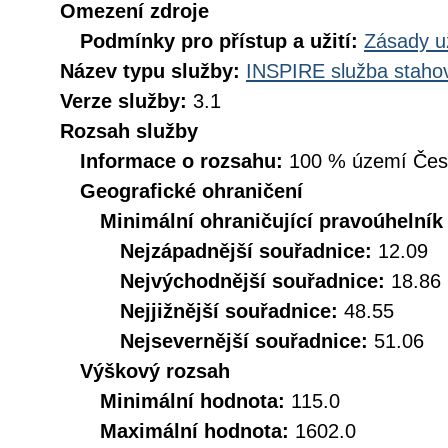
Omezení zdroje
Podmínky pro přístup a užití:
Zásady u
Název typu služby:
INSPIRE služba stahov
Verze služby:
3.1
Rozsah služby
Informace o rozsahu:
100 % území České
Geografické ohraničení
Minimální ohraničující pravoúhelník
Nejzápadnější souřadnice:
12.09
Nejvýchodnější souřadnice:
18.86
Nejjižnější souřadnice:
48.55
Nejsevernější souřadnice:
51.06
Výškový rozsah
Minimální hodnota:
115.0
Maximální hodnota:
1602.0