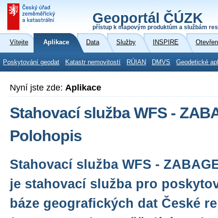
Geoportál ČÚZK
přístup k mapovým produktům a službám res
Vítejte
Aplikace
Data
Služby
INSPIRE
Otevřen
Poskytování geodat
Katastr nemovitostí
RÚIAN
DMVS
Geodetické ap
Nyní jste zde:
Aplikace
Stahovací služba WFS - ZAB
Polohopis
Stahovací služba WFS - ZABA
je stahovací služba pro poskytov
báze geografických dat České re