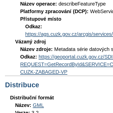
Název operace:
describeFeatureType
Platformy zpracování (DCP):
WebServi
Přístupové místo
Odkaz:
https://ags.cuzk.gov.cz/arcgis/ser
Vázaný zdroj
Název zdroje:
Metadata série datových
Odkaz:
https://geoportal.cuzk.gov.cz/S
REQUEST=GetRecordById&SERVICE=CS
CUZK-ZABAGED-VP
Distribuce
Distribuční formát
Název:
GML
Verze:
3.2