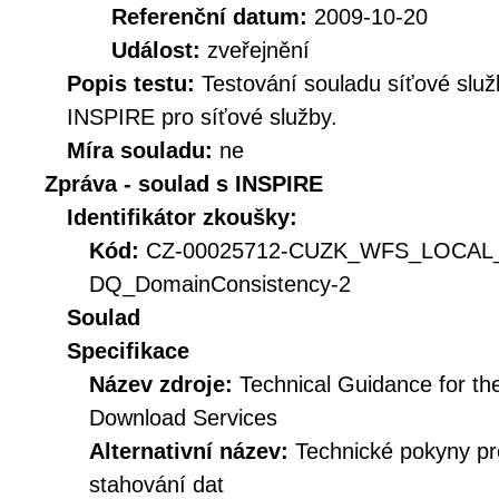
Referenční datum:
2009-10-20
Událost:
zveřejnění
Popis testu:
Testování souladu síťové služ
INSPIRE pro síťové služby.
Míra souladu:
ne
Zpráva - soulad s INSPIRE
Identifikátor zkoušky:
Kód:
CZ-00025712-CUZK_WFS_LOCAL
DQ_DomainConsistency-2
Soulad
Specifikace
Název zdroje:
Technical Guidance for t
Download Services
Alternativní název:
Technické pokyny p
stahování dat