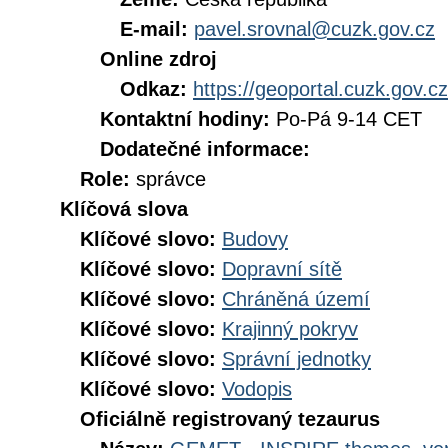
E-mail:
pavel.srovnal@cuzk.gov.cz
Online zdroj
Odkaz:
https://geoportal.cuzk.gov.cz
Kontaktní hodiny:
Po-Pá 9-14 CET
Dodatečné informace:
Role:
správce
Klíčová slova
Klíčové slovo:
Budovy
Klíčové slovo:
Dopravní sítě
Klíčové slovo:
Chráněná území
Klíčové slovo:
Krajinný pokryv
Klíčové slovo:
Správní jednotky
Klíčové slovo:
Vodopis
Oficiálně registrovaný tezaurus