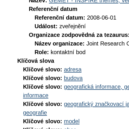
Název:
GEMET - INSPIRE themes, ver
Referenční datum
Referenční datum:
2008-06-01
Událost:
zveřejnění
Organizace zodpovědná za tezaurus
Název organizace:
Joint Research 
Role:
kontaktní bod
Klíčová slova
Klíčové slovo:
adresa
Klíčové slovo:
budova
Klíčové slovo:
geografická informace, g
informace
Klíčové slovo:
geografický značkovací j
geografie
Klíčové slovo:
model