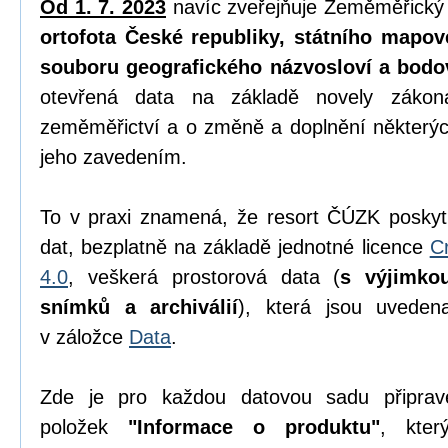
Od 1. 7. 2023
navíc zveřejňuje Zeměměřický
ortofota České republiky, státního mapov
souboru geografického názvosloví a bodo
otevřená data na základě novely zák
zeměměřictví a o změně a doplnění některýc
jeho zavedením.
To v praxi znamená, že resort ČÚZK poskyt
dat, bezplatně na základě jednotné licence
C
4.0
, veškerá prostorová data (
s výjimko
snímků a archiválií
), která jsou uvede
v záložce
Data
.
Zde je pro každou datovou sadu připrav
položek
"Informace o produktu"
, kter