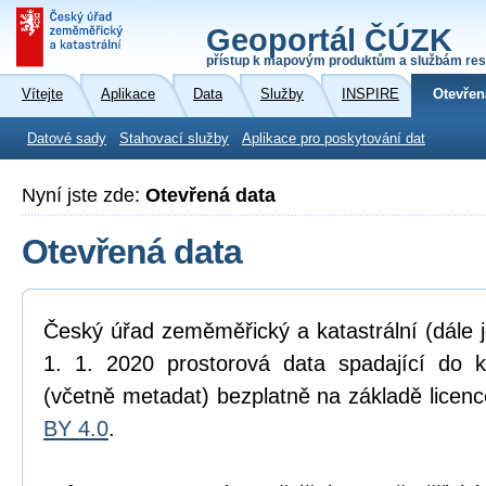
Geoportál ČÚZK
přístup k mapovým produktům a službám res
Vítejte
Aplikace
Data
Služby
INSPIRE
Otevřen
Datové sady
Stahovací služby
Aplikace pro poskytování dat
Nyní jste zde:
Otevřená data
Otevřená data
Český úřad zeměměřický a katastrální (dále 
1. 1. 2020 prostorová data spadající do 
(včetně metadat) bezplatně na základě licen
BY 4.0
.