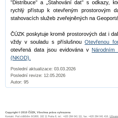
"Distribuce" a „Stahování dat" s odkazy, k
rychlý přístup k otevřeným prostorovým d
stahovacích služeb zveřejněných na Geoport
ČÚZK poskytuje kromě prostorových dat i dal
vždy v souladu s příslušnou
Otevřenou fo
otevřená data jsou evidována v
Národním 
(NKOD).
Poslední aktualizace: 03.03.2026
Poslední revize:
12.05.2026
Autor: 95
Copyright © 2010 ČÚZK, Všechna práva vyhrazena
Kontakt: Pod sídlištěm 9/1800, 182 11 Praha 8, tel.: +420 284 041 111, fax: +420 284 041 416,
Uživate