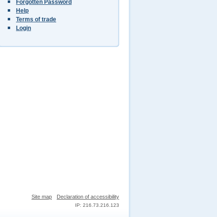
Forgotten Password
Help
Terms of trade
Login
Site map
Declaration of accessibility
IP: 216.73.216.123