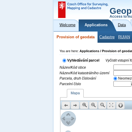
Geop
Access to ma
Welcome
Applications
Data
Provision of geodata
Cadastre
RUIAN
You are here:
Applications / Provision of geoda
Vyhledávání parcel
Vyčistit vstupní
Název/Kód obce
Název/Kód katastrálního území
Parcela, druh číslování
Neomez
Parcelní číslo
Mapa