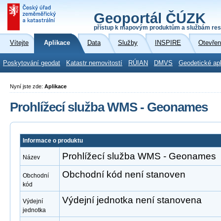
Geoportál ČÚZK
přístup k mapovým produktům a službám res
Vítejte
Aplikace
Data
Služby
INSPIRE
Otevřen
Poskytování geodat
Katastr nemovitostí
RÚIAN
DMVS
Geodetické ap
Nyní jste zde:
Aplikace
Prohlížecí služba WMS - Geonames
Informace o produktu
Prohlížecí služba WMS - Geonames
Název
Obchodní kód není stanoven
Obchodní
kód
Výdejní jednotka není stanovena
Výdejní
jednotka