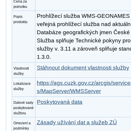
Cena za
jednotku
Prohlížecí služba WMS-GEONAMES j
Popis
produktu
veřejná prohlížecí služba nad aktuáln
Databáze geografických jmen České 
Služba splňuje Technické pokyny pro
služby v. 3.11 a zároveň splňuje st
1.3.0.
Stáhnout dokument vlastnosti služby
Vlastnosti
služby
https://ags.cuzk.gov.cz/arcgis/se
Lokalizace
služby
s/MapServer/WMSServer
Poskytovaná data
Datové sady
poskytované
službou
Zásady užívání dat a služeb ZÚ
Omezení a
podmínky