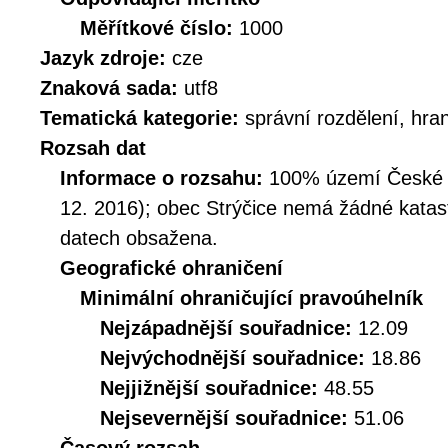
Měřítkové číslo:
1000
Jazyk zdroje:
cze
Znaková sada:
utf8
Tematická kategorie:
správní rozdělení, hra
Rozsah dat
Informace o rozsahu:
100% území České Re
12. 2016); obec Strýčice nemá žádné katast
datech obsažena.
Geografické ohraničení
Minimální ohraničující pravoúhelník
Nejzápadnější souřadnice:
12.09
Nejvýchodnější souřadnice:
18.86
Nejjižnější souřadnice:
48.55
Nejsevernější souřadnice:
51.06