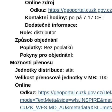
Online zdroj
Odkaz:
https://geoportal.cuzk.gov.cz
Kontaktní hodiny:
po-pá 7-17 CET
Dodatečné informace:
Role:
distributor
Způsob objednání
Poplatky:
Bez poplatků
Pokyny pro objednání:
Možnosti přenosu
Jednotky distribuce:
stát
Velikost přenosové jednotky v MB:
100
Online
Odkaz:
https://geoportal.cuzk.gov.cz/Def
mode=TextMeta&side=wfs.INSPIRE&met
CUZK_WFS-MD_AU&metadataXSL=metada