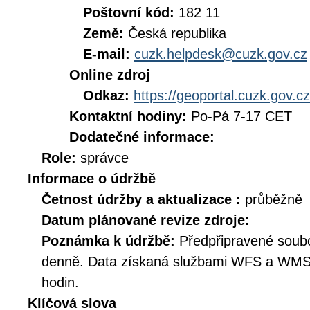
Poštovní kód:
182 11
Země:
Česká republika
E-mail:
cuzk.helpdesk@cuzk.gov.cz
Online zdroj
Odkaz:
https://geoportal.cuzk.gov.cz
Kontaktní hodiny:
Po-Pá 7-17 CET
Dodatečné informace:
Role:
správce
Informace o údržbě
Četnost údržby a aktualizace :
průběžně
Datum plánované revize zdroje:
Poznámka k údržbě:
Předpřipravené soub
denně. Data získaná službami WFS a WMS 
hodin.
Klíčová slova