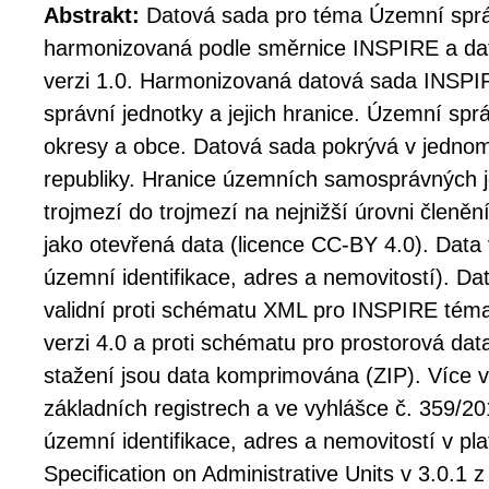
Abstrakt:
Datová sada pro téma Územní sprá
harmonizovaná podle směrnice INSPIRE a dat
verzi 1.0. Harmonizovaná datová sada INSP
správní jednotky a jejich hranice. Územní správ
okresy a obce. Datová sada pokrývá v jedno
republiky. Hranice územních samosprávných 
trojmezí do trojmezí na nejnižší úrovni členěn
jako otevřená data (licence CC-BY 4.0). Data
územní identifikace, adres a nemovitostí). D
validní proti schématu XML pro INSPIRE tém
verzi 4.0 a proti schématu pro prostorová dat
stažení jsou data komprimována (ZIP). Více v
základních registrech a ve vyhlášce č. 359/20
územní identifikace, adres a nemovitostí v p
Specification on Administrative Units v 3.0.1 