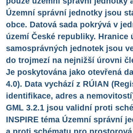
pouze územní správní jednotky a 
Územní správní jednotky jsou stá
obce. Datová sada pokrývá v je
území České republiky. Hranice
samosprávných jednotek jsou ve
do trojmezí na nejnižší úrovni čl
Je poskytována jako otevřená da
4.0). Data vychází z RÚIAN (Reg
identifikace, adres a nemovitostí
GML 3.2.1 jsou validní proti sc
INSPIRE téma Územní správní jed
a proti schématu pro prostorová