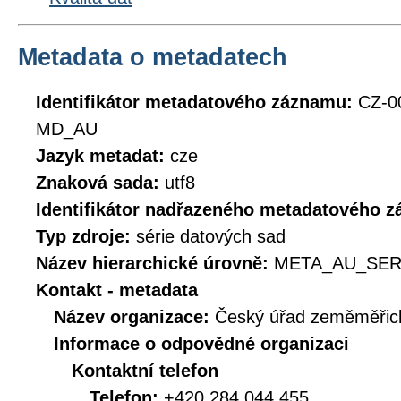
Metadata o metadatech
Identifikátor metadatového záznamu:
CZ-0
MD_AU
Jazyk metadat:
cze
Znaková sada:
utf8
Identifikátor nadřazeného metadatového 
Typ zdroje:
série datových sad
Název hierarchické úrovně:
META_AU_SER
Kontakt - metadata
Název organizace:
Český úřad zeměměřick
Informace o odpovědné organizaci
Kontaktní telefon
Telefon:
+420 284 044 455