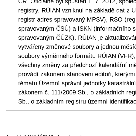
ČR. Oficiálně byl spuštěn 1. 7. 2012, spole
registry. RÚIAN vzniknul na základě dat z 
registr adres spravovaný MPSV), RSO (regi
spravovaným ČSÚ) a ISKN (informačního sy
spravovaným ČÚZK). RÚIAN je aktualizová
vytvářeny změnové soubory a jednou měsí
soubory výměnného formátu RÚIAN (VFR), 
všechny změny za předchozí kalendářní měs
provádí zákonem stanovení editoři, kterými
tématu Územní správní jednotky katastráln
zákonem č. 111/2009 Sb., o základních regi
Sb., o základním registru územní identifika