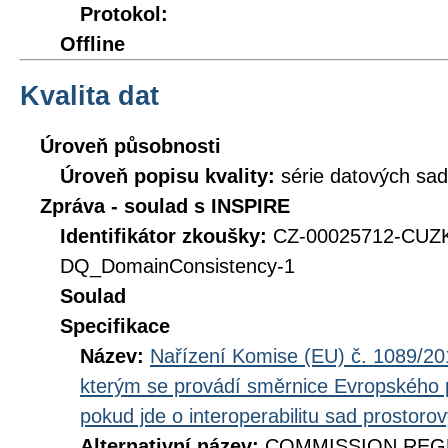
Protokol:
Offline
Kvalita dat
Úroveň působnosti
Úroveň popisu kvality:
série datových sad
Zpráva - soulad s INSPIRE
Identifikátor zkoušky:
CZ-00025712-CUZ
DQ_DomainConsistency-1
Soulad
Specifikace
Název:
Nařízení Komise (EU) č. 1089/201
kterým se provádí směrnice Evropského 
pokud jde o interoperabilitu sad prostoro
Alternativní název:
COMMISSION REGUL