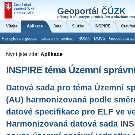
Geoportál ČÚZK
přístup k mapovým produktům a službám res
Vítejte
Aplikace
Data
Služby
INSPIRE
Otevřen
Poskytování geodat
Katastr nemovitostí
RÚIAN
DMVS
Geodetické ap
Nyní jste zde:
Aplikace
INSPIRE téma Územní správní
Datová sada pro téma Územní sp
(AU) harmonizovaná podle směr
datové specifikace pro ELF ve ve
Harmonizovaná datová sada INS