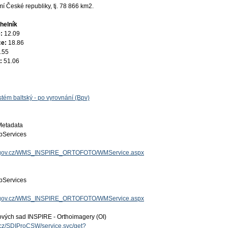
 České republiky, tj. 78 866 km2.
helník
e:
12.09
ce:
18.86
.55
e:
51.06
tém baltský - po vyrovnání (Bpv)
Metadata
Services
uzk.gov.cz/WMS_INSPIRE_ORTOFOTO/WMService.aspx
Services
uzk.gov.cz/WMS_INSPIRE_ORTOFOTO/WMService.aspx
ových sad INSPIRE - Orthoimagery (OI)
v.cz/SDIProCSW/service.svc/get?