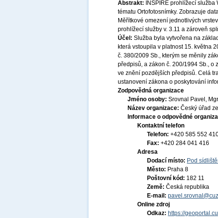
Abstrakt:
INSPIRE prohlížecí služba 
tématu Ortofotosnímky. Zobrazuje dat
Měřítkové omezení jednotlivých vrstev
prohlížecí služby v. 3.11 a zároveň s
Účel:
Služba byla vytvořena na základ
která vstoupila v platnost 15. května
č. 380/2009 Sb., kterým se měnily zák
předpisů, a zákon č. 200/1994 Sb., o
ve znění pozdějších předpisů. Celá t
ustanovení zákona o poskytování infor
Zodpovědná organizace
Jméno osoby:
Srovnal Pavel, Mgr
Název organizace:
Český úřad ze
Informace o odpovědné organiza
Kontaktní telefon
Telefon:
+420 585 552 41
Fax:
+420 284 041 416
Adresa
Dodací místo:
Pod sídlišt
Město:
Praha 8
Poštovní kód:
182 11
Země:
Česká republika
E-mail:
pavel.srovnal@cuz
Online zdroj
Odkaz:
https://geoportal.c