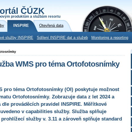
ortál ČÚZK
povým produktům a službám resortu
žby
INSPIRE
Otevřená data
ové služby INSPIRE
Sdílení INSPIRE dat a služeb
Monitoring a reporting
fotosnímky
lužba WMS pro téma Ortofotosnímky
S pro téma Ortofotosnímky (OI) poskytuje možnost
matu Ortofotosnímky. Zobrazuje data z let 2024 a
 dle prováděcích pravidel INSPIRE. Měřítkové
 uvedeno v capabilities služby. Služba splňuje
rohlížecí služby v. 3.11 a zároveň splňuje standard