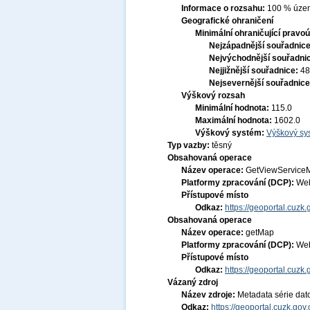
Informace o rozsahu:
100 % území
Geografické ohraničení
Minimální ohraničující pravoú
Nejzápadnější souřadnic
Nejvýchodnější souřadni
Nejjižnější souřadnice:
48
Nejsevernější souřadnic
Výškový rozsah
Minimální hodnota:
115.0
Maximální hodnota:
1602.0
Výškový systém:
Výškový sys
Typ vazby:
těsný
Obsahovaná operace
Název operace:
GetViewService
Platformy zpracování (DCP):
Web
Přístupové místo
Odkaz:
https://geoportal.c
Obsahovaná operace
Název operace:
getMap
Platformy zpracování (DCP):
Web
Přístupové místo
Odkaz:
https://geoportal.c
Vázaný zdroj
Název zdroje:
Metadata série dat
Odkaz:
https://geoportal.cuzk.go