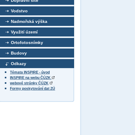
Dopravní sítě
Vodstvo
Nadmořská výška
Využití území
Ortofotosnímky
Budovy
Odkazy
Témata INSPIRE - úvod
INSPIRE na webu ČÚZK
webové stránky ČÚZK
Formy poskytování dat ZÚ