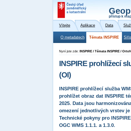
Geop
přístup k ma
Vítejte
Aplikace
Data
Slu
O metadatech
Témata INSPIRE
Síť
Nyní jste zde:
INSPIRE / Témata INSPIRE / Orto
INSPIRE prohlížecí s
(OI)
INSPIRE prohlížecí služba WM
prohlížet obraz dat INSPIRE té
2025. Data jsou harmonizována
omezení jednotlivých vrstev je
Technické pokyny pro INSPIRE p
OGC WMS 1.1.1. a 1.3.0.