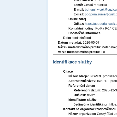
Poštovní kód:
182 11
Země:
Česká republika
E-mail:
bohumil.vlcek@cuzk.g
E-mail:
podpora.zums@cuzk.g
Online zdroj
Odkaz:
https://geoportal.cuzk.
Kontaktní hodiny:
Po-Pá 9-14 CE
Dodatečné informace:
Role:
kontaktní bod
Datum metadat:
2026-05-07
Název metadatového profilu:
Metadatový
Verze metadatového profilu:
2.0
Identifikace služby
Citace
Název zdroje:
INSPIRE prohlížecí
Alternativní název:
INSPIRE prohl
Referenční datum
Referenční datum:
2025-12-
Událost:
revize
Identifikátor služby
Jedinečný identifikátor:
http
Kontakt na organizaci zodpovědnou 
Název organizace:
Český úřad ze