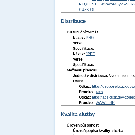
REQUEST=GetRecordById&SERV
CUZK-OI
Distribuce
Distribuční formát
Název:
PNG
Verze:
Specifikace:
Název:
JPEG
Verze:
Specifikace:
Možnosti přenosu
Jednotky distribuce:
Výdejní jednot
Online
Odkaz:
https://geoportal.cuzk.
Protokol:
wms
Odkaz:
https://ags.cuzk.gov.cz/g
Protokol:
WWW:LINK
Kvalita služby
Úroveň působnosti
Úroveň popisu kvality:
služba