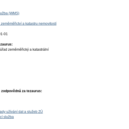
lužba (WMS)
 zeměměřictví a katastru nemovitostí
01-01
ezaurus:
úřad zeměměřický a katastrální
 zodpovědná za tezaurus:
ady užívání dat a služeb ZÚ
cí služba