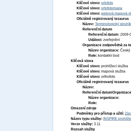
Klíčové slovo:
ortofoto
Klíčové slovo:
ortofotomapa
Klíčové slovo:
webová mapová s
Oficiálně registrovaný tezaurus
Název:
Terminologický slovník
Referenční datum
Referenční datum:
2009-
Událost:
zveřejnění
Organizace zodpovědná za t
Název organizace:
Český 
Role:
kontaktní bod
Klíčová slova
Klíčové slovo:
prohlížecí služba
Klíčové slovo:
mapová služba
Klíčové slovo:
orthofoto
Oficiálně registrovaný tezaurus
Název:
Referenční datum
Organizace
Název organizace:
Role:
Omezení zdroje
Podmínky pro přístup a užití:
Zás
Název typu služby:
INSPIRE prohlíže
Verze služby:
3.11
Rozsah služby