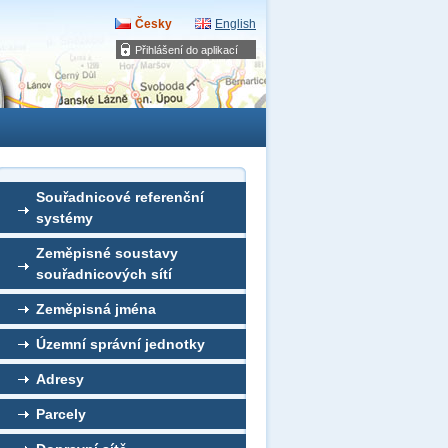
Česky
English
Přihlášení do aplikací
Souřadnicové referenční
systémy
Zeměpisné soustavy
souřadnicových sítí
Zeměpisná jména
Územní správní jednotky
Adresy
Parcely