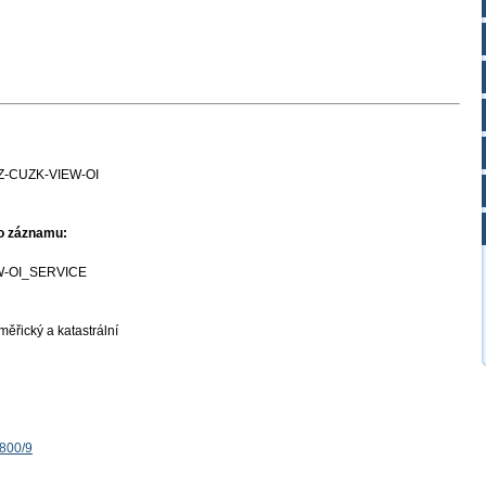
Z-CUZK-VIEW-OI
ho záznamu:
W-OI_SERVICE
ěřický a katastrální
1800/9