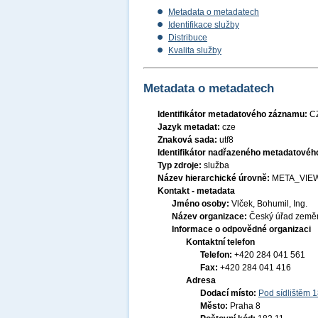
Metadata o metadatech
Identifikace služby
Distribuce
Kvalita služby
Metadata o metadatech
Identifikátor metadatového záznamu:
C
Jazyk metadat:
cze
Znaková sada:
utf8
Identifikátor nadřazeného metadatové
Typ zdroje:
služba
Název hierarchické úrovně:
META_VIE
Kontakt - metadata
Jméno osoby:
Vlček, Bohumil, Ing.
Název organizace:
Český úřad zeměm
Informace o odpovědné organizaci
Kontaktní telefon
Telefon:
+420 284 041 561
Fax:
+420 284 041 416
Adresa
Dodací místo:
Pod sídlištěm 
Město:
Praha 8