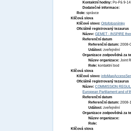
Kontaktní hodiny:
Po-Pá 9-1
Dodatečné informace:
Role:
správce
Klíčová slova
Klíčové slovo:
Ortofotosnímky
Oficiálně registrovaný tezaurus
Název:
GEMET - INSPIRE them
Referenční datum
Referenční datum:
2008-
Událost:
zveřejnění
Organizace zodpovědná za t
Název organizace:
Joint 
Role:
kontaktní bod
Klíčová slova
Klíčové slovo:
infoMapAccessSer
Oficiálně registrovaný tezaurus
Název:
COMMISSION REGULATI
European Partilament and of th
Referenční datum
Referenční datum:
2008-
Událost:
zveřejnění
Organizace zodpovědná za t
Název organizace:
Role:
Klíčová slova