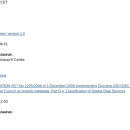
4 CET
es, version 1.0
06-01
ezaurus:
Research Centre
vice
ON (EC) No 1205/2008 of 3 December 2008 implementing Directive 2007/2/EC 
e Council as regards metadata, Part D 4, Classification of Spatial Data Services
12-03
ezaurus: