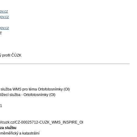
ov.cz
ov.cz
gov.cz
T
 profil ČÚZK
 služba WMS pro téma Ortofotosnímky (OI)
ížecí služba - Ortofotosnímky (OI)
31
s://cuzk.cz/CZ-00025712-CUZK_WMS_INSPIRE_OI
za službu
měměřický a katastrální