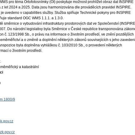
WMS pro téma Ortofotosnímky (OI) poskytuje možnost prohlížet obraz dat INSPIRE
a z let 2024 a 2025. Data jsou harmonizována dle prováděcích pravidel INSPIRE.
 je uvedeno v capabilities služby. Služba splňuje Technické pokyny pro INSPIRE
plňuje standard OGC WMS 1.1.1. a 1.3.0.
ě směrnice o vybudování infrastruktury prostorových dat ve Společenství (INSPIRE
 2007. Do národní legislativy byla Směrnice v České republice transponována záko
on č. 123/1998 Sb., o právu na informace o životním prostředí, ve znění pozdějších
 zeměměřictví a o změně a doplnění některých zákonů souvisejících s jeho zaveden
ranspozice byla doplněna vyhláškou č. 103/2010 Sb., o provedení některých
mací o životním prostředí.
.
měměřický a katastrální
ci
0
ěm 1800/9
k.gov.cz
uzk.gov.cz