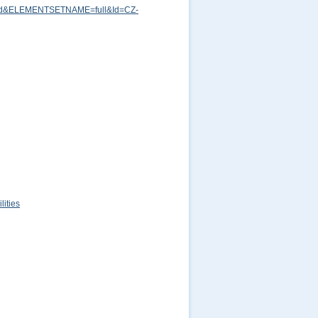
md&ELEMENTSETNAME=full&Id=CZ-
ities