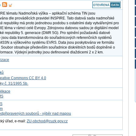
IRE tématu Nadmořská výška – aplikační schéma TIN jsou
ána dle prováděcích pravidel INSPIRE. Tato datová sada nadmořské
é republiky má proto jednotnou podobu s ostatními daty vytvářenými pro
RE téma v rámci celé Evropy. Zdrojovou datovou sadou je digitální model
ské republiky 5. generace (DMR 5G). Pro splnění požadavků datové
e jsou data transformována do souřadnicových referenčních systémů
33N a výškového systému EVRS. Data jsou poskytována ve formátu
 Soubor obsahuje především souřadnice diskrétních bodů doplněné o
formace. Výdejní jednotky jsou definované dlaždicemi 2 x 2 km.
lizace
tků
reative Commons CC BY 4.0
ky č. 31/1995 Sb.
likace
MS
FS
om
edpřipravených souborů - výběr nad mapou
ý úřad, e-mail:
ZU-obchod@cuzk.gov.cz