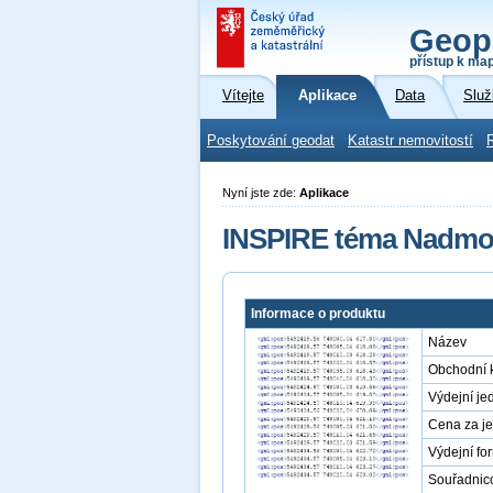
Geop
přístup k ma
Vítejte
Aplikace
Data
Služ
Poskytování geodat
Katastr nemovitostí
Nyní jste zde:
Aplikace
INSPIRE téma Nadmořs
Informace o produktu
Název
Obchodní 
Výdejní je
Cena za j
Výdejní fo
Souřadnic