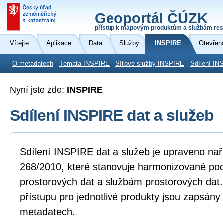
Geoportál ČÚZK
přístup k mapovým produktům a službám res
Vítejte
Aplikace
Data
Služby
INSPIRE
Otevřen
O metadatech
Témata INSPIRE
Síťové služby INSPIRE
Sdílení IN
Nyní jste zde:
INSPIRE
Sdílení INSPIRE dat a služeb
Sdílení INSPIRE dat a služeb je upraveno na
268/2010, které stanovuje harmonizované po
prostorových dat a službám prostorových dat
přístupu pro jednotlivé produkty jsou zapsány
metadatech.