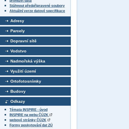
prohlížet data
Stáhnout předpřipravené soubory
Aktuální verze datové specifikace
Adresy
Parcely
Dopravní sítě
Vodstvo
Nadmořská výška
Využití území
Ortofotosnímky
Budovy
Odkazy
Témata INSPIRE - úvod
INSPIRE na webu ČÚZK
webové stránky ČÚZK
Formy poskytování dat ZÚ