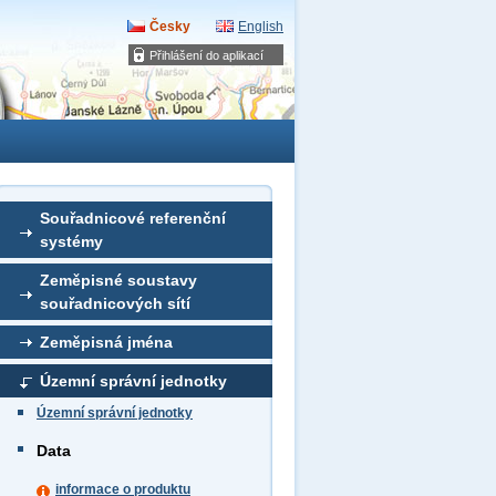
Česky
English
Přihlášení do aplikací
Souřadnicové referenční
systémy
Zeměpisné soustavy
souřadnicových sítí
Zeměpisná jména
Územní správní jednotky
Územní správní jednotky
Data
informace o produktu