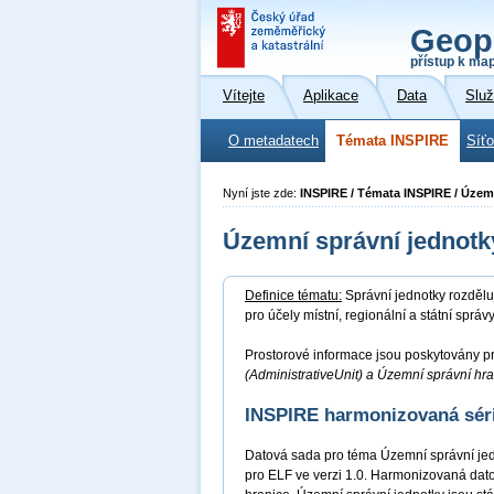
Geop
přístup k ma
Vítejte
Aplikace
Data
Slu
O metadatech
Témata INSPIRE
Síť
Nyní jste zde:
INSPIRE / Témata INSPIRE / Územ
Územní správní jednotk
Definice tématu:
Správní jednotky rozdělu
pro účely místní, regionální a státní sprá
Prostorové informace jsou poskytovány pr
(AdministrativeUnit) a Územní správní hr
INSPIRE harmonizovaná sér
Datová sada pro téma Územní správní je
pro ELF ve verzi 1.0. Harmonizovaná dat