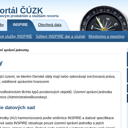
ortál ČÚZK
povým produktům a službám resortu
žby
INSPIRE
Otevřená data
ové služby INSPIRE
Sdílení INSPIRE dat a služeb
Monitoring a reporting
ní správní jednotky
y
jící území, ve kterém členské státy mají nebo vykonávají svrchovaná práva,
vy, oddělené správními hranicemi.
ostřednictvím těchto typů prostorových objektů:
Územní správní jednotka
anice (AdministrativeBoundary).
.
ie datových sad
dnotky (AU) harmonizovaná podle směrnice INSPIRE a datové specifikace
ová sada INSPIRE obsahuje pouze územní správní jednotky a jejich