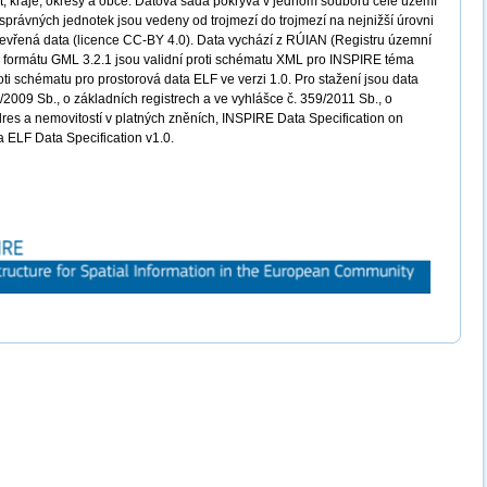
át, kraje, okresy a obce. Datová sada pokrývá v jednom souboru celé území
rávných jednotek jsou vedeny od trojmezí do trojmezí na nejnižší úrovni
otevřená data (licence CC-BY 4.0). Data vychází z RÚIAN (Registru územní
 ve formátu GML 3.2.1 jsou validní proti schématu XML pro INSPIRE téma
oti schématu pro prostorová data ELF ve verzi 1.0. Pro stažení jsou data
2009 Sb., o základních registrech a ve vyhlášce č. 359/2011 Sb., o
dres a nemovitostí v platných zněních, INSPIRE Data Specification on
 a ELF Data Specification v1.0.