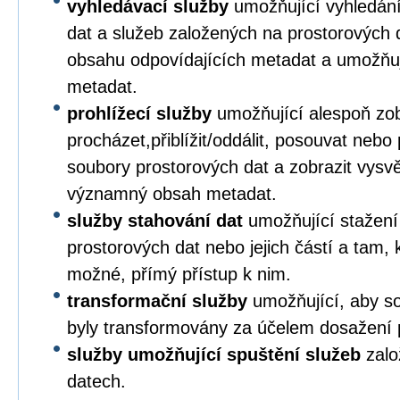
vyhledávací služby
umožňující vyhledání
dat a služeb založených na prostorových 
obsahu odpovídajících metadat a umožňuj
metadat.
prohlížecí služby
umožňující alespoň zob
procházet,přiblížit/oddálit, posouvat nebo
soubory prostorových dat a zobrazit vysvětl
významný obsah metadat.
služby stahování dat
umožňující stažení
prostorových dat nebo jejich částí a tam, k
možné, přímý přístup k nim.
transformační služby
umožňující, aby so
byly transformovány za účelem dosažení pl
služby umožňující spuštění služeb
zalo
datech.