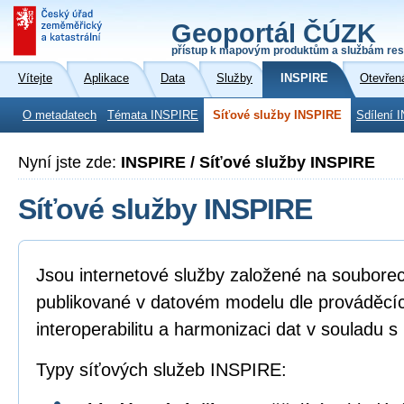
Geoportál ČÚZK
přístup k mapovým produktům a službám res
Vítejte
Aplikace
Data
Služby
INSPIRE
Otevřen
O metadatech
Témata INSPIRE
Síťové služby INSPIRE
Sdílení 
Nyní jste zde:
INSPIRE / Síťové služby INSPIRE
Síťové služby INSPIRE
Jsou internetové služby založené na soubore
publikované v datovém modelu dle prováděcíc
interoperabilitu a harmonizaci dat v souladu 
Typy síťových služeb INSPIRE: