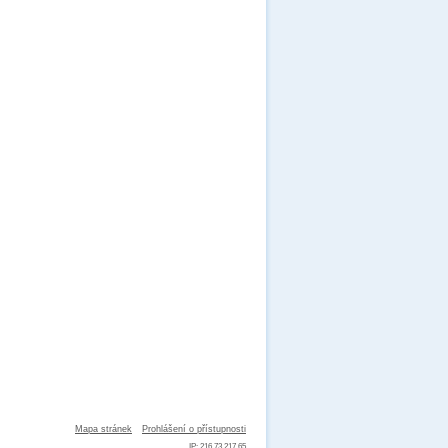
Mapa stránek
Prohlášení o přístupnosti
IP: 216.73.217.65