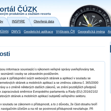
ortál ČÚZK
povým produktům a službám resortu
by
INSPIRE
Otevřená data
RÚIAN
DMVS
Geodetické aplikace
Výškopis ČR
Geografická jména
Ar
osti
ou informace související s výkonem veřejné správy uveřejňovány tak,
 seznámit i osoby se zdravotním postižením.
zuje k zpřístupnění svých webových stránek a aplikací v souladu se
nternetových stránek a mobilních aplikací a se změnou zákona č. 365/2000
rávy a o změně některých dalších zákonů, ve znění pozdějších předpisů
ým se zapracovává směrnice Evropského parlamentu a Rady (EU) 2016/2102
netových stránek a mobilních aplikací subjektů veřejného sektoru.
v souladu se zákonem o přístupnosti, a to z důvodu, že část obsahu tvoří
 navigačním účelům a na ně se povinnost přístupnosti nevztahuje. Při