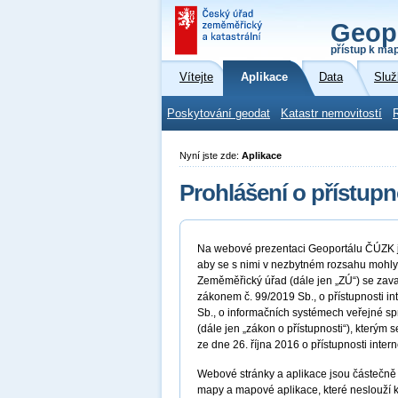
Geop
přístup k ma
Vítejte
Aplikace
Data
Služ
Poskytování geodat
Katastr nemovitostí
Nyní jste zde:
Aplikace
Prohlášení o přístupn
Na webové prezentaci Geoportálu ČÚZK js
aby se s nimi v nezbytném rozsahu mohly
Zeměměřický úřad (dále jen „ZÚ“) se zava
zákonem č. 99/2019 Sb., o přístupnosti i
Sb., o informačních systémech veřejné sp
(dále jen „zákon o přístupnosti“), kter
ze dne 26. října 2016 o přístupnosti inter
Webové stránky a aplikace jsou částečně 
mapy a mapové aplikace, které neslouží k