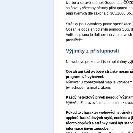
tvorbě a správě stránek Geoportálu ČÚZK 
splňovaly všechny zásady přístupnosti p
připravených dle zákona č. 365/2000 Sb.,
Stránky jsou vytvořeny podle specifikace
Obsah je oddělen od stylu pomocí CSS, d
Velikost písma je definovaná v relativníc
prohlížeče.
Výjimky z přístupnosti
Na webové prezentaci jsou uplatněny výj
Obsah ani kód webové stránky nesmí pře
programové vybavení.
Výjimka:
U zobrazování map je vzhledem k
byl schopen vnímat zrakem.
Každý netextový prvek nesoucí významo
Výjimka:
Zobrazování map nemá textovou 
Pokud to charakter webových stránek ne
appletů, kaskádových stylů, cookies a j
těchto doplňků a stránky musí být stan
informace jiným způsobem.