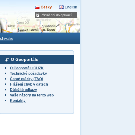
Česky
English
Přihlášení do aplikací
chiválie
O Geoportálu
O Geoportálu ČÚZK
Technické požadavky
Časté otázky (FAQ)
Hlášení chyb v datech
Důležité odkazy
Vaše názory na tento web
Kontakty