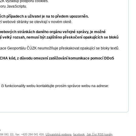
ZK vyžadují podporu cookies.
oru JavaScriptu.
ých případech a uživatel je na to předem upozorněn.
í webové stránky se otevírají v novém okně.
e webových stránkách daného orgánu veřejné správy, je možné
 velký rozsah, nemusí být zajištěno přeskočení opakujících se bloků
ce Geoportálu ČÚZK neumožňuje přeskakovat opakující se bloky textů.
PTCHA kód, z důvodu omezení zatěžování komunikace pomocí DDoS
 či funkcionality webu kontaktujte prosím správce webu na adrese:
a
 284 041 111, fax: +420 284 041 416,
Uživatelská podpora
,
facebook
,
Jak číst RSS kanály