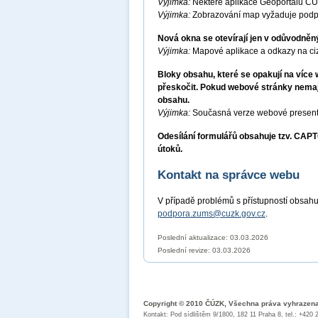
Výjimka:
Některé aplikace Geoportálu ČÚ
Výjimka:
Zobrazování map vyžaduje podp
Nová okna se otevírají jen v odůvodněn
Výjimka:
Mapové aplikace a odkazy na ciz
Bloky obsahu, které se opakují na víc
přeskočit. Pokud webové stránky nemají
obsahu.
Výjimka:
Současná verze webové presenta
Odesílání formulářů obsahuje tzv. CA
útoků.
Kontakt na správce webu
V případě problémů s přístupností obsahu
podpora.zums@cuzk.gov.cz
.
Poslední aktualizace: 03.03.2026
Poslední revize:
03.03.2026
Copyright © 2010 ČÚZK, Všechna práva vyhrazen
Kontakt: Pod sídlištěm 9/1800, 182 11 Praha 8, tel.: +420