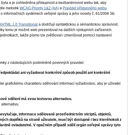
byla a je zohledněna přístupnost a bezbariérovost webu tak, aby
odle metodik
WCAG Priority 1&2 (AA)
a
Pravidel přístupného webu
 o informačních systémech veřejné správy a jeho novely č. 81/2006 Sb.
XHTML 1.0 Transitional
a dodržují syntaktickou a sémantickou správnost.
íky tomu je možné web prezentovat na dalších výstupních zařízeních.
h jednotkách, takže písmo lze zvětšovat i zmenšovat pomocí nastavení
imky z následujících podmíněně povinných pravidel:
dpokládat ani vyžadovat konkrétní způsob použití ani konkrétní
e grafickému charakteru sdělování informací vyžadováno, aby je uživatel
vé sdělení má svou textovou alternativu.
alternativu.
vylučuje, informace sdělované prostřednictvím skriptů, objektů,
iných doplňků na straně uživatele, musí být dostupné i bez kteréhokoli z
dardně ovladatelné. V opačném případě sdělí orgán veřejné správy tyto