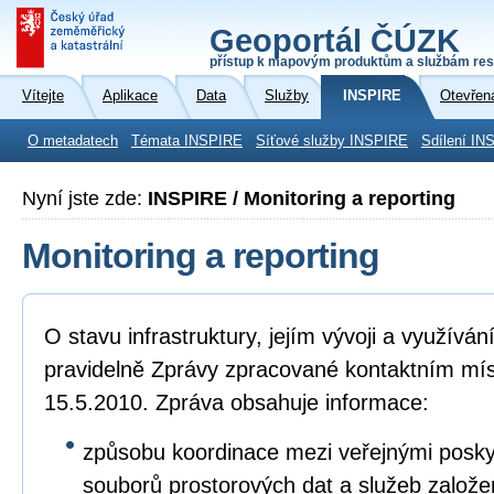
Geoportál ČÚZK
přístup k mapovým produktům a službám res
Vítejte
Aplikace
Data
Služby
INSPIRE
Otevřen
O metadatech
Témata INSPIRE
Síťové služby INSPIRE
Sdílení IN
Nyní jste zde:
INSPIRE / Monitoring a reporting
Monitoring a reporting
O stavu infrastruktury, jejím vývoji a využívá
pravidelně Zprávy zpracované kontaktním mí
15.5.2010. Zpráva obsahuje informace:
způsobu koordinace mezi veřejnými poskyto
souborů prostorových dat a služeb založ