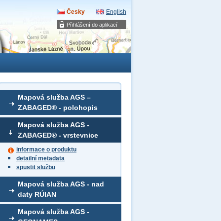
Česky
English
Přihlášení do aplikací
Mapová služba AGS –
ZABAGED® - polohopis
Mapová služba AGS -
ZABAGED® - vrstevnice
informace o produktu
detailní metadata
spustit službu
Mapová služba AGS - nad
daty RÚIAN
Mapová služba AGS -