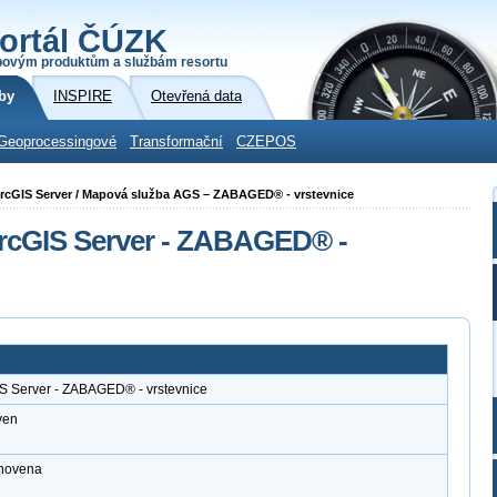
ortál ČÚZK
povým produktům a službám resortu
by
INSPIRE
Otevřená data
Geoprocessingové
Transformační
CZEPOS
i ArcGIS Server / Mapová služba AGS – ZABAGED® - vrstevnice
ArcGIS Server - ZABAGED® -
IS Server - ZABAGED® - vrstevnice
ven
anovena