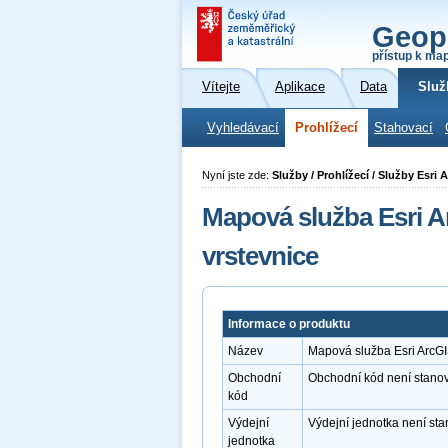
Geop
přístup k ma
Vítejte
Aplikace
Data
Služ
Vyhledávací
Prohlížecí
Stahovací
Nyní jste zde:
Služby / Prohlížecí / Služby Esr
Mapová služba Esri 
vrstevnice
Informace o produktu
Název
Mapová služba Esri ArcG
Obchodní
Obchodní kód není stano
kód
Výdejní
Výdejní jednotka není st
jednotka