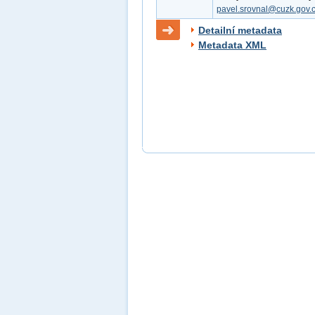
pavel.srovnal@cuzk.gov.
Detailní metadata
Metadata XML