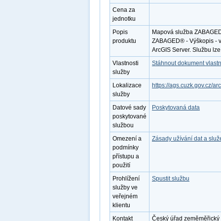
Cena za
jednotku
Popis
Mapová služba ZABAGED® -
produktu
ZABAGED® - Výškopis - vr
ArcGIS Server. Službu lz
Vlastnosti
Stáhnout dokument vlastn
služby
Lokalizace
https://ags.cuzk.gov.cz
služby
Datové sady
Poskytovaná data
poskytované
službou
Omezení a
Zásady užívání dat a slu
podmínky
přístupu a
použití
Prohlížení
Spustit službu
služby ve
veřejném
klientu
Kontakt
Český úřad zeměměřický a 