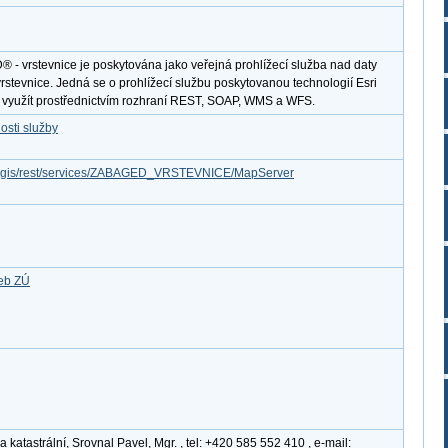
 vrstevnice je poskytována jako veřejná prohlížecí služba nad daty
stevnice. Jedná se o prohlížecí službu poskytovanou technologií Esri
e využít prostřednictvím rozhraní REST, SOAP, WMS a WFS.
osti služby
/arcgis/rest/services/ZABAGED_VRSTEVNICE/MapServer
žeb ZÚ
katastrální, Srovnal Pavel, Mgr. , tel: +420 585 552 410 , e-mail: