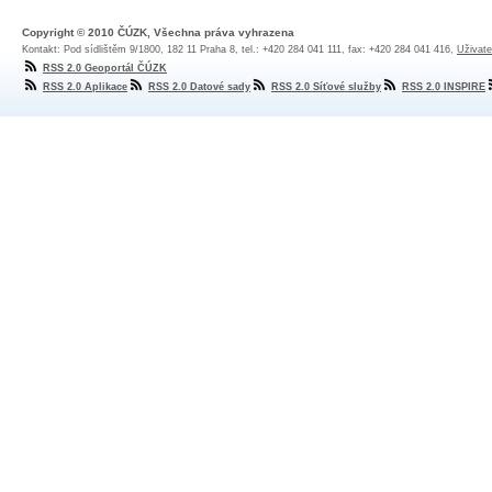
Copyright © 2010 ČÚZK, Všechna práva vyhrazena
Kontakt: Pod sídlištěm 9/1800, 182 11 Praha 8, tel.: +420 284 041 111, fax: +420 284 041 416,
Uživate
RSS 2.0 Geoportál ČÚZK
RSS 2.0 Aplikace
RSS 2.0 Datové sady
RSS 2.0 Síťové služby
RSS 2.0 INSPIRE