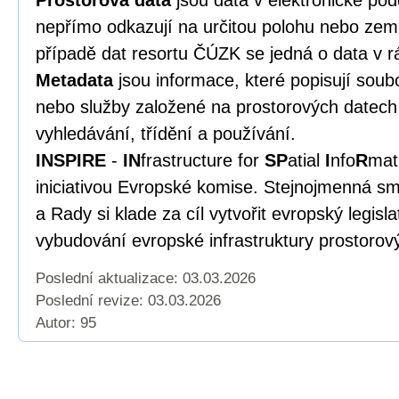
Prostorová data
jsou data v elektronické po
nepřímo odkazují na určitou polohu nebo zem
případě dat resortu ČÚZK se jedná o data v r
Metadata
jsou informace, které popisují soub
nebo služby založené na prostorových datech 
vyhledávání, třídění a používání.
INSPIRE
-
IN
frastructure for
SP
atial
I
nfo
R
mat
iniciativou Evropské komise. Stejnojmenná s
a Rady si klade za cíl vytvořit evropský legisl
vybudování evropské infrastruktury prostorov
Poslední aktualizace: 03.03.2026
Poslední revize:
03.03.2026
Autor: 95