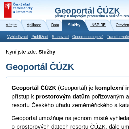
Geoportál ČÚZK
přístup k mapovým produktům a službám res
Vítejte
Aplikace
Data
Služby
INSPIRE
Otevřen
Vyhledávací
Prohlížecí
Stahovací
Geoprocessingové
Transformač
Nyní jste zde:
Služby
Geoportál ČÚZK
Geoportál ČÚZK
(Geoportál) je
komplexní i
přístup k
prostorovým datům
pořizovaným a
resortu Českého úřadu zeměměřického a kata
Geoportál umožňuje na jednom místě vyhleda
o prostorových datech resortu ČÚZK, dále umo