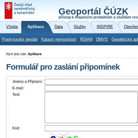
Geoportál ČÚZK
přístup k mapovým produktům a službám res
Vítejte
Aplikace
Data
Služby
INSPIRE
Otevřen
Poskytování geodat
Katastr nemovitostí
RÚIAN
DMVS
Geodetické ap
Nyní jste zde:
Aplikace
Formulář pro zaslání připomínek
Jméno a Příjmení:
E-mail:
Text:
Kód: