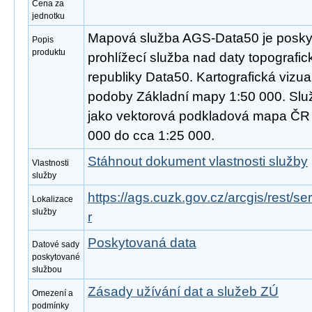
Cena za
jednotku
Mapová služba AGS-Data50 je poskyt
Popis
produktu
prohlížecí služba nad daty topograf
republiky Data50. Kartografická vizua
podoby Základní mapy 1:50 000. Slu
jako vektorová podkladová mapa ČR 
000 do cca 1:25 000.
Stáhnout dokument vlastnosti služby
Vlastnosti
služby
https://ags.cuzk.gov.cz/arcgis/rest
Lokalizace
služby
r
Poskytovaná data
Datové sady
poskytované
službou
Zásady užívání dat a služeb ZÚ
Omezení a
podmínky