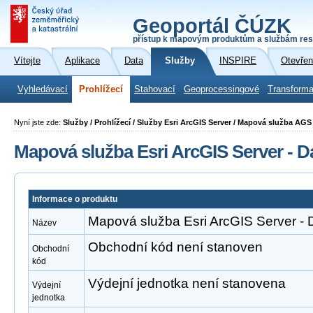
Geoportál ČÚZK
přístup k mapovým produktům a službám res
Vítejte
Aplikace
Data
Služby
INSPIRE
Otevřen
Vyhledávací
Prohlížecí
Stahovací
Geoprocessingové
Transforma
Nyní jste zde:
Služby / Prohlížecí / Služby Esri ArcGIS Server / Mapová služba A
Mapová služba Esri ArcGIS Server - D
Informace o produktu
Mapová služba Esri ArcGIS Server - 
Název
Obchodní kód není stanoven
Obchodní
kód
Výdejní jednotka není stanovena
Výdejní
jednotka