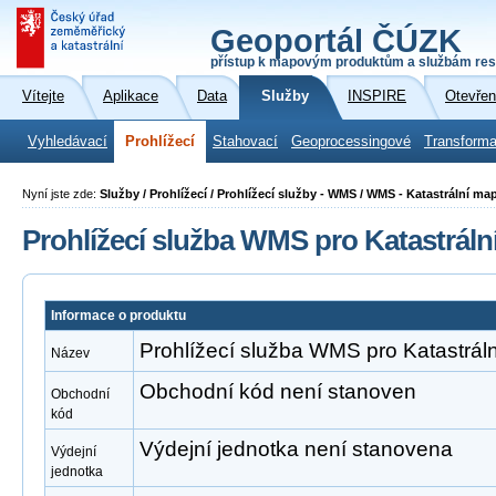
Geoportál ČÚZK
přístup k mapovým produktům a službám res
Vítejte
Aplikace
Data
Služby
INSPIRE
Otevřen
Vyhledávací
Prohlížecí
Stahovací
Geoprocessingové
Transforma
Nyní jste zde:
Služby / Prohlížecí / Prohlížecí služby - WMS / WMS - Katastrální ma
Prohlížecí služba WMS pro Katastrál
Informace o produktu
Prohlížecí služba WMS pro Katastrál
Název
Obchodní kód není stanoven
Obchodní
kód
Výdejní jednotka není stanovena
Výdejní
jednotka