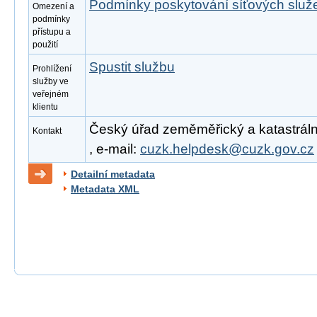
Podmínky poskytování síťových slu
Omezení a
podmínky
přístupu a
použití
Spustit službu
Prohlížení
služby ve
veřejném
klientu
Český úřad zeměměřický a katastrální
Kontakt
, e-mail:
cuzk.helpdesk@cuzk.gov.cz
Detailní metadata
Metadata XML