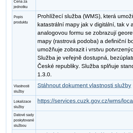
Cena za
jednotku
Prohlížecí služba (WMS), která umožň
Popis
produktu
katastrální mapy jak v digitální, tak 
analogovou formu se zobrazují geor
mapy (rastrová podoba) a definiční b
umožňuje zobrazit i vrstvu potvrzený
Služba je veřejně dostupná, bezúpla
České republiky. Služba splňuje st
1.3.0.
Stáhnout dokument vlastnosti služby
Vlastnosti
služby
https://services.cuzk.gov.cz/wms/lo
Lokalizace
služby
Datové sady
poskytované
službou