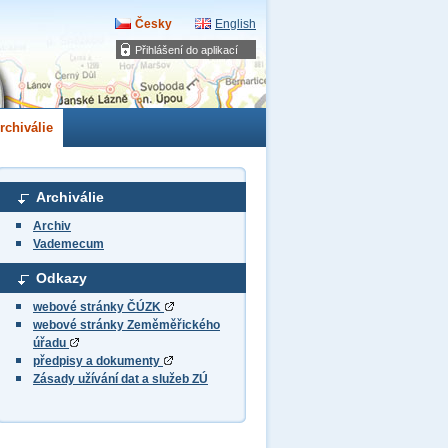
Česky
English
Přihlášení do aplikací
rchiválie
Archiválie
Archiv
Vademecum
Odkazy
webové stránky ČÚZK
webové stránky Zeměměřického
úřadu
předpisy a dokumenty
Zásady užívání dat a služeb ZÚ