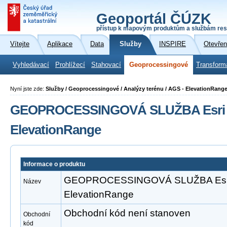
Geoportál ČÚZK
přístup k mapovým produktům a službám res
Vítejte
Aplikace
Data
Služby
INSPIRE
Otevřen
Vyhledávací
Prohlížecí
Stahovací
Geoprocessingové
Transform
Nyní jste zde:
Služby / Geoprocessingové / Analýzy terénu / AGS - ElevationRang
GEOPROCESSINGOVÁ SLUŽBA Esri A
ElevationRange
Informace o produktu
GEOPROCESSINGOVÁ SLUŽBA Esri 
Název
ElevationRange
Obchodní kód není stanoven
Obchodní
kód