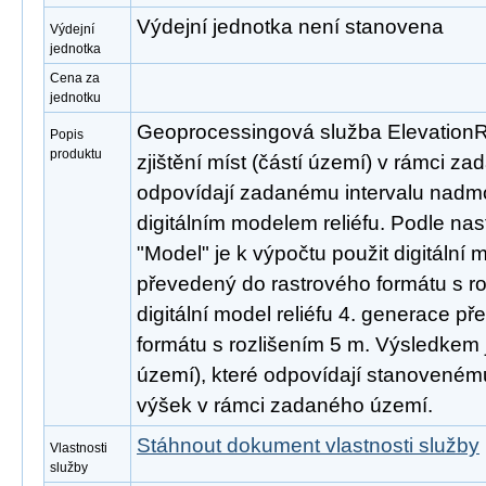
Výdejní jednotka není stanovena
Výdejní
jednotka
Cena za
jednotku
Geoprocessingová služba ElevationR
Popis
produktu
zjištění míst (částí území) v rámci z
odpovídají zadanému intervalu nadm
digitálním modelem reliéfu. Podle na
"Model" je k výpočtu použit digitální 
převedený do rastrového formátu s r
digitální model reliéfu 4. generace p
formátu s rozlišením 5 m. Výsledkem j
území), které odpovídají stanovené
výšek v rámci zadaného území.
Stáhnout dokument vlastnosti služby
Vlastnosti
služby