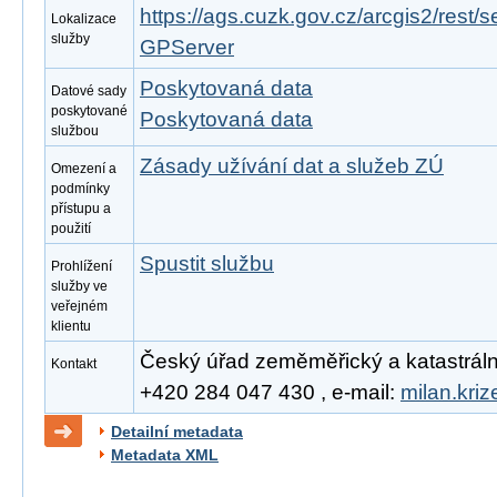
https://ags.cuzk.gov.cz/arcgis2/rest/
Lokalizace
služby
GPServer
Poskytovaná data
Datové sady
poskytované
Poskytovaná data
službou
Zásady užívání dat a služeb ZÚ
Omezení a
podmínky
přístupu a
použití
Spustit službu
Prohlížení
služby ve
veřejném
klientu
Český úřad zeměměřický a katastrální, 
Kontakt
+420 284 047 430 , e-mail:
milan.kri
Detailní metadata
Metadata XML