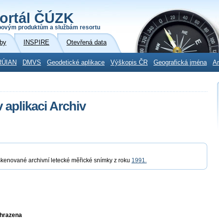
ortál ČÚZK
povým produktům a službám resortu
by
INSPIRE
Otevřená data
RÚIAN
DMVS
Geodetické aplikace
Výškopis ČR
Geografická jména
Ar
 aplikaci Archiv
skenované archivní letecké měřické snímky z roku
1991.
yhrazena