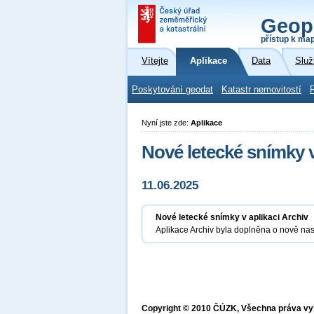
Geop
přístup k ma
Vítejte
Aplikace
Data
Služ
Poskytování geodat
Katastr nemovitostí
Nyní jste zde:
Aplikace
Nové letecké snímky v
11.06.2025
Nové letecké snímky v aplikaci Archiv
Aplikace Archiv byla doplněna o nově na
Copyright © 2010 ČÚZK, Všechna práva v