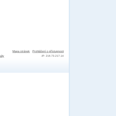
Mapa stránek
Prohlášení o přístupnosti
nály
.
IP: 216.73.217.14