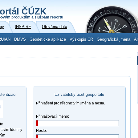
ortál ČÚZK
povým produktům a službám resortu
by
INSPIRE
Otevřená data
RÚIAN
DMVS
Geodetické aplikace
Výškopis ČR
Geografická jména
Ar
utentizaci
Uživatelský účet geoportálu
Přihlášení prostřednictvím jména a hesla.
Přihlašovací jméno:
te
ctvím Identity
Heslo:
ným