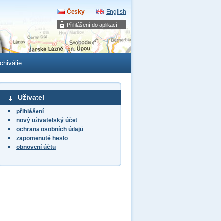
Česky
English
Přihlášení do aplikací
chiválie
Uživatel
přihlášení
nový uživatelský účet
ochrana osobních údajů
zapomenuté heslo
obnovení účtu