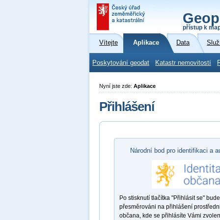
Geop
přístup k ma
Vítejte
Aplikace
Data
Služ
Poskytování geodat
Katastr nemovitostí
Nyní jste zde:
Aplikace
Přihlášení
Národní bod pro identifikaci a a
Po stisknutí tlačítka "Přihlásit se" bude
přesměrováni na přihlášení prostředni
občana, kde se přihlásíte Vámi zvole