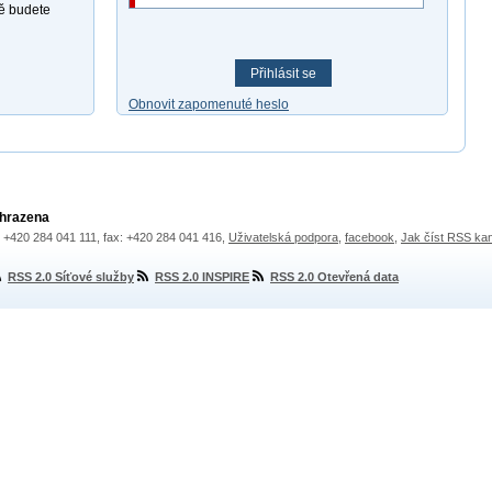
ně budete
Přihlásit se
Obnovit zapomenuté heslo
yhrazena
.: +420 284 041 111, fax: +420 284 041 416,
Uživatelská podpora
,
facebook
,
Jak číst RSS ka
RSS 2.0 Síťové služby
RSS 2.0 INSPIRE
RSS 2.0 Otevřená data