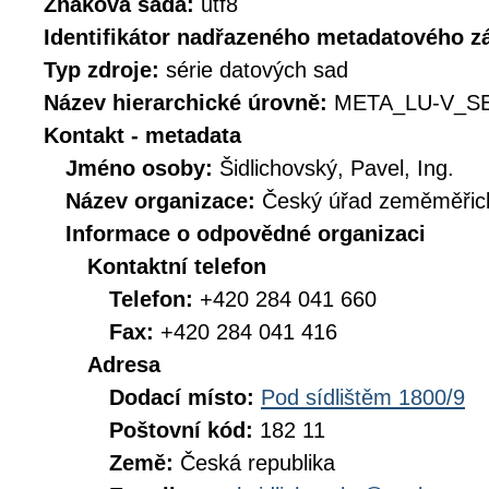
Znaková sada:
utf8
Identifikátor nadřazeného metadatového 
Typ zdroje:
série datových sad
Název hierarchické úrovně:
META_LU-V_S
Kontakt - metadata
Jméno osoby:
Šidlichovský, Pavel, Ing.
Název organizace:
Český úřad zeměměřick
Informace o odpovědné organizaci
Kontaktní telefon
Telefon:
+420 284 041 660
Fax:
+420 284 041 416
Adresa
Dodací místo:
Pod sídlištěm 1800/9
Poštovní kód:
182 11
Země:
Česká republika