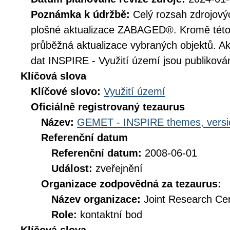
Poznámka k údržbě:
Celý rozsah zdrojovýc
plošné aktualizace ZABAGED®. Kromě této 
průběžná aktualizace vybraných objektů. A
dat INSPIRE - Využití území jsou publikován
Klíčová slova
Klíčové slovo:
Využití území
Oficiálně registrovaný tezaurus
Název:
GEMET - INSPIRE themes, versi
Referenční datum
Referenční datum:
2008-06-01
Událost:
zveřejnění
Organizace zodpovědná za tezaurus:
Název organizace:
Joint Research Ce
Role:
kontaktní bod