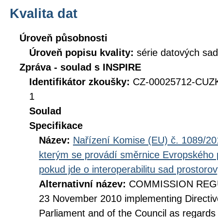
Kvalita dat
Úroveň působnosti
Úroveň popisu kvality:
série datových sad
Zpráva - soulad s INSPIRE
Identifikátor zkoušky:
CZ-00025712-CUZK
1
Soulad
Specifikace
Název:
Nařízení Komise (EU) č. 1089/201
kterým se provádí směrnice Evropského 
pokud jde o interoperabilitu sad prostoro
Alternativní název:
COMMISSION REGUL
23 November 2010 implementing Directiv
Parliament and of the Council as regards i