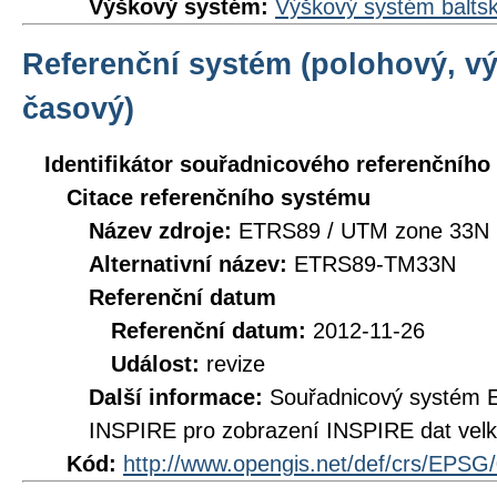
Výškový systém:
Výškový systém baltsk
Referenční systém (polohový, v
časový)
Identifikátor souřadnicového referenčníh
Citace referenčního systému
Název zdroje:
ETRS89 / UTM zone 33N 
Alternativní název:
ETRS89-TM33N
Referenční datum
Referenční datum:
2012-11-26
Událost:
revize
Další informace:
Souřadnicový systém 
INSPIRE pro zobrazení INSPIRE dat velk
Kód:
http://www.opengis.net/def/crs/EPSG