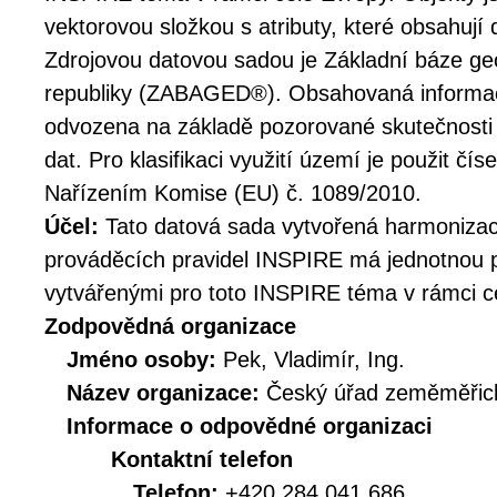
vektorovou složkou s atributy, které obsahují 
Zdrojovou datovou sadou je Základní báze ge
republiky (ZABAGED®). Obsahovaná informace
odvozena na základě pozorované skutečnosti
dat. Pro klasifikaci využití území je použit č
Nařízením Komise (EU) č. 1089/2010.
Účel:
Tato datová sada vytvořená harmoniz
prováděcích pravidel INSPIRE má jednotnou p
vytvářenými pro toto INSPIRE téma v rámci c
Zodpovědná organizace
Jméno osoby:
Pek, Vladimír, Ing.
Název organizace:
Český úřad zeměměřick
Informace o odpovědné organizaci
Kontaktní telefon
Telefon:
+420 284 041 686