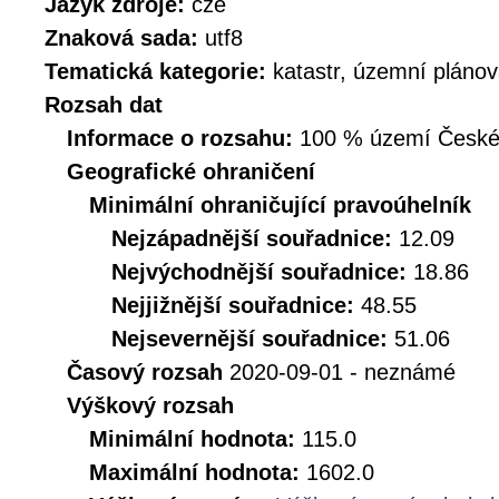
Jazyk zdroje:
cze
Znaková sada:
utf8
Tematická kategorie:
katastr, územní plánov
Rozsah dat
Informace o rozsahu:
100 % území České r
Geografické ohraničení
Minimální ohraničující pravoúhelník
Nejzápadnější souřadnice:
12.09
Nejvýchodnější souřadnice:
18.86
Nejjižnější souřadnice:
48.55
Nejsevernější souřadnice:
51.06
Časový rozsah
2020-09-01 - neznámé
Výškový rozsah
Minimální hodnota:
115.0
Maximální hodnota:
1602.0