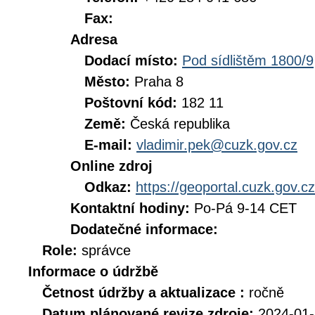
Fax:
Adresa
Dodací místo:
Pod sídlištěm 1800/9
Město:
Praha 8
Poštovní kód:
182 11
Země:
Česká republika
E-mail:
vladimir.pek@cuzk.gov.cz
Online zdroj
Odkaz:
https://geoportal.cuzk.gov.cz
Kontaktní hodiny:
Po-Pá 9-14 CET
Dodatečné informace:
Role:
správce
Informace o údržbě
Četnost údržby a aktualizace :
ročně
Datum plánované revize zdroje:
2024-01