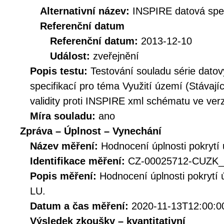
Alternativní název:
INSPIRE datová spec
Referenční datum
Referenční datum:
2013-12-10
Událost:
zveřejnění
Popis testu:
Testování souladu série dato
specifikací pro téma Využití území (Stávajíc
validity proti INSPIRE xml schématu ve verz
Míra souladu:
ano
Zpráva – Úplnost – Vynechání
Název měření:
Hodnocení úplnosti pokrytí
Identifikace měření:
CZ-00025712-CUZK_
Popis měření:
Hodnocení úplnosti pokrytí
LU.
Datum a čas měření:
2020-11-13T12:00:0
Výsledek zkoušky – kvantitativní