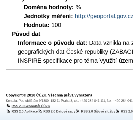
Doména hodnoty:
%
Jednotky měření:
http://geoportal.gov.c
Hodnota:
100
Původ dat
Informace o původu dat:
Data vznikla na 
geografických dat České republiky (ZABAG
INSPIRE specifikace pro téma Využití územ
Copyright © 2010 ČÚZK, Všechna práva vyhrazena
Kontakt: Pod sídlištěm 9/1800, 182 11 Praha 8, tel.: +420 284 041 111, fax: +420 284 04
RSS 2.0 Geoportál ČÚZK
RSS 2.0 Aplikace
RSS 2.0 Datové sady
RSS 2.0 Síťové služby
RSS 2.0