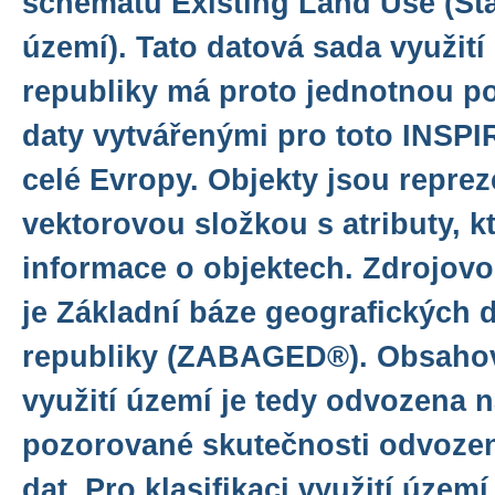
schématu Existing Land Use (Stáv
území). Tato datová sada využit
republiky má proto jednotnou p
daty vytvářenými pro toto INSPI
celé Evropy. Objekty jsou repre
vektorovou složkou s atributy, k
informace o objektech. Zdrojov
je Základní báze geografických 
republiky (ZABAGED®). Obsahov
využití území je tedy odvozena 
pozorované skutečnosti odvozen
dat. Pro klasifikaci využití území