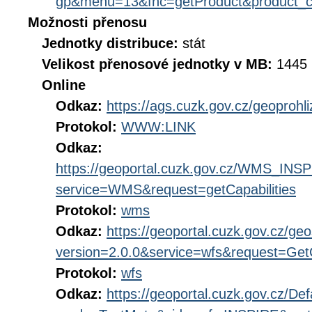
gp&menu=13&fnc=getProduct&product_
Možnosti přenosu
Jednotky distribuce:
stát
Velikost přenosové jednotky v MB:
1445
Online
Odkaz:
https://ags.cuzk.gov.cz/geoprohl
Protokol:
WWW:LINK
Odkaz:
https://geoportal.cuzk.gov.cz/WMS_IN
service=WMS&request=getCapabilities
Protokol:
wms
Odkaz:
https://geoportal.cuzk.gov.cz/geo
version=2.0.0&service=wfs&request=GetC
Protokol:
wfs
Odkaz:
https://geoportal.cuzk.gov.cz/Def