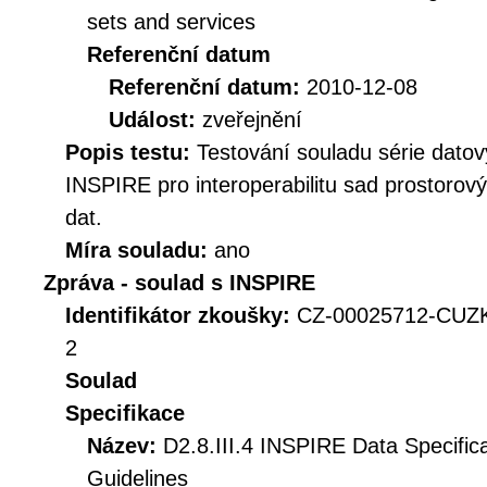
sets and services
Referenční datum
Referenční datum:
2010-12-08
Událost:
zveřejnění
Popis testu:
Testování souladu série datov
INSPIRE pro interoperabilitu sad prostorov
dat.
Míra souladu:
ano
Zpráva - soulad s INSPIRE
Identifikátor zkoušky:
CZ-00025712-CUZK
2
Soulad
Specifikace
Název:
D2.8.III.4 INSPIRE Data Specific
Guidelines