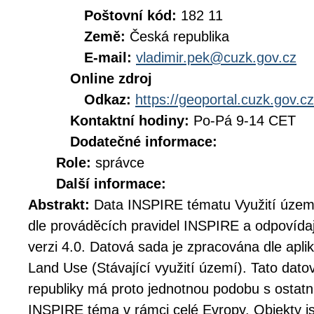
Poštovní kód:
182 11
Země:
Česká republika
E-mail:
vladimir.pek@cuzk.gov.cz
Online zdroj
Odkaz:
https://geoportal.cuzk.gov.cz
Kontaktní hodiny:
Po-Pá 9-14 CET
Dodatečné informace:
Role:
správce
Další informace:
Abstrakt:
Data INSPIRE tématu Využití územ
dle prováděcích pravidel INSPIRE a odpovíd
verzi 4.0. Datová sada je zpracována dle apl
Land Use (Stávající využití území). Tato dat
republiky má proto jednotnou podobu s ostatn
INSPIRE téma v rámci celé Evropy. Objekty j