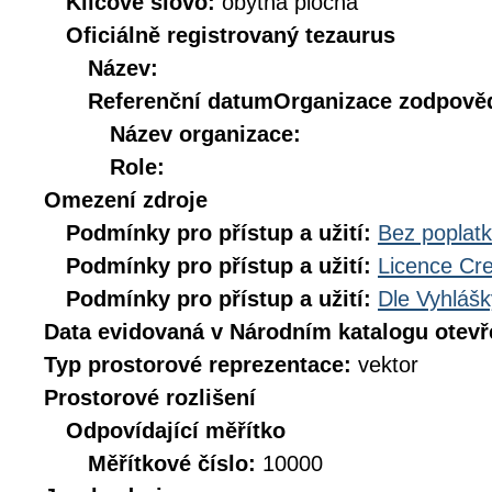
Klíčové slovo:
obytná plocha
Oficiálně registrovaný tezaurus
Název:
Referenční datum
Organizace zodpověd
Název organizace:
Role:
Omezení zdroje
Podmínky pro přístup a užití:
Bez poplat
Podmínky pro přístup a užití:
Licence Cr
Podmínky pro přístup a užití:
Dle Vyhlášk
Data evidovaná v Národním katalogu otev
Typ prostorové reprezentace:
vektor
Prostorové rozlišení
Odpovídající měřítko
Měřítkové číslo:
10000