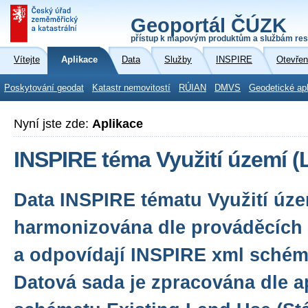
Geoportál ČÚZK
přístup k mapovým produktům a službám res
Vítejte
Aplikace
Data
Služby
INSPIRE
Otevřen
Poskytování geodat
Katastr nemovitostí
RÚIAN
DMVS
Geodetické ap
Nyní jste zde:
Aplikace
INSPIRE téma Využití území (
Data INSPIRE tématu Využití úze
harmonizována dle prováděcích 
a odpovídají INSPIRE xml schéma
Datová sada je zpracována dle a