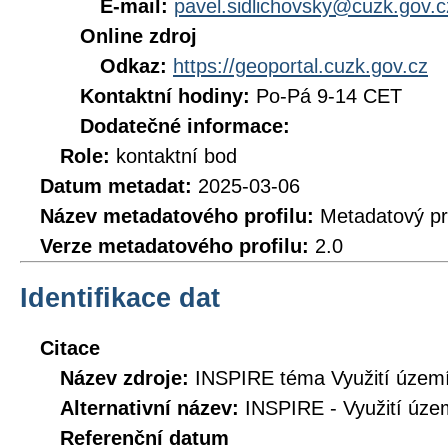
E-mail:
pavel.sidlichovsky@cuzk.gov.c
Online zdroj
Odkaz:
https://geoportal.cuzk.gov.cz
Kontaktní hodiny:
Po-Pá 9-14 CET
Dodatečné informace:
Role:
kontaktní bod
Datum metadat:
2025-03-06
Název metadatového profilu:
Metadatový pr
Verze metadatového profilu:
2.0
Identifikace dat
Citace
Název zdroje:
INSPIRE téma Využití území
Alternativní název:
INSPIRE - Využití úze
Referenční datum