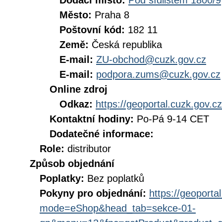
Dodací místo:
Pod sídlištěm 1800/9
Město:
Praha 8
Poštovní kód:
182 11
Země:
Česká republika
E-mail:
ZU-obchod@cuzk.gov.cz
E-mail:
podpora.zums@cuzk.gov.cz
Online zdroj
Odkaz:
https://geoportal.cuzk.gov.cz
Kontaktní hodiny:
Po-Pá 9-14 CET
Dodatečné informace:
Role:
distributor
Způsob objednání
Poplatky:
Bez poplatků
Pokyny pro objednání:
https://geoporta
mode=eShop&head_tab=sekce-01-