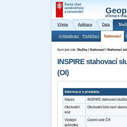
Geop
přístup k ma
Vítejte
Aplikace
Data
Služ
Vyhledávací
Prohlížecí
Stahovací
Nyní jste zde:
Služby / Stahovací / Stahovací s
INSPIRE stahovací s
(OI)
Informace o produktu
Název
INSPIRE stahovací služba
Obchodní
Obchodní kód není stano
kód
Výdejní
Území celé ČR
jednotka