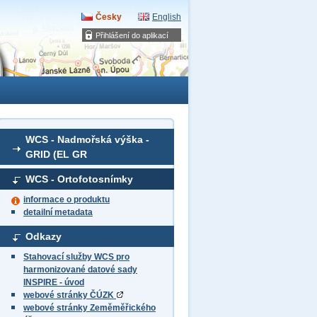
Česky
English
Přihlášení do aplikací
WCS - Nadmořská výška -
GRID (EL GR
WCS - Ortofotosnímky
informace o produktu
detailní metadata
Odkazy
Stahovací služby WCS pro
harmonizované datové sady
INSPIRE - úvod
webové stránky ČÚZK
webové stránky Zeměměřického