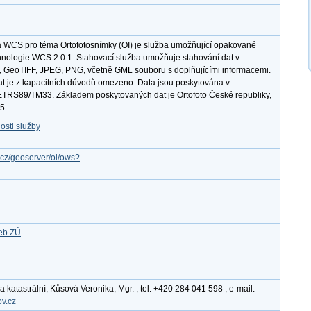
 WCS pro téma Ortofotosnímky (OI) je služba umožňující opakované
hnologie WCS 2.0.1. Stahovací služba umožňuje stahování dat v
F, GeoTIFF, JPEG, PNG, včetně GML souboru s doplňujícími informacemi.
t je z kapacitních důvodů omezeno. Data jsou poskytována v
TRS89/TM33. Základem poskytovaných dat je Ortofoto České republiky,
5.
osti služby
v.cz/geoserver/oi/ows?
žeb ZÚ
katastrální, Kůsová Veronika, Mgr. , tel: +420 284 041 598 , e-mail:
v.cz