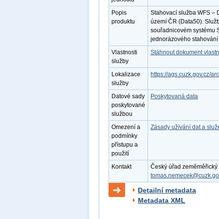
Popis
Stahovací služba WFS – D
produktu
území ČR (Data50). Služb
souřadnicovém systému S
jednorázového stahování 
Vlastnosti
Stáhnout dokument vlastn
služby
Lokalizace
https://ags.cuzk.gov.cz/
služby
Datové sady
Poskytovaná data
poskytované
službou
Omezení a
Zásady užívání dat a slu
podmínky
přístupu a
použití
Kontakt
Český úřad zeměměřický a 
tomas.nemecek@cuzk.go
Detailní metadata
Metadata XML