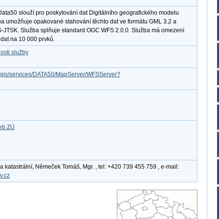
ata50 slouží pro poskytování dat Digitálního geografického modelu
a umožňuje opakované stahování těchto dat ve formátu GML 3.2 a
-JTSK. Služba splňuje standard OGC WFS 2.0.0. Služba má omezení
dat na 10 000 prvků.
osti služby
arcgis/services/DATA50/MapServer/WFSServer?
žeb ZÚ
katastrální, Němeček Tomáš, Mgr. , tel: +420 739 455 759 , e-mail:
v.cz