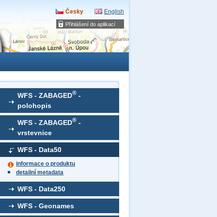
Česky
English
Přihlášení do aplikací
®
WFS - ZABAGED
-
polohopis
®
WFS - ZABAGED
-
vrstevnice
WFS - Data50
informace o produktu
detailní metadata
WFS - Data250
WFS - Geonames