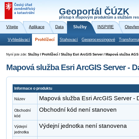
Geoportál ČÚZK
přístup k mapovým produktům a službám res
Vítejte
Aplikace
Data
Služby
INSPIRE
Otevřen
Vyhledávací
Prohlížecí
Stahovací
Geoprocessingové
Transforma
Nyní jste zde:
Služby / Prohlížecí / Služby Esri ArcGIS Server / Mapová služba A
Mapová služba Esri ArcGIS Server - D
Informace o produktu
Mapová služba Esri ArcGIS Server - 
Název
Obchodní kód není stanoven
Obchodní
kód
Výdejní jednotka není stanovena
Výdejní
jednotka