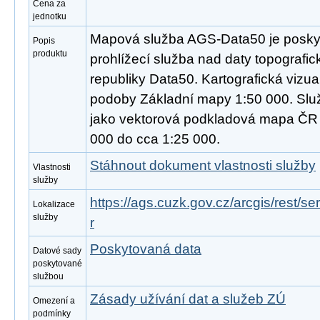
Cena za
jednotku
Mapová služba AGS-Data50 je poskyt
Popis
produktu
prohlížecí služba nad daty topograf
republiky Data50. Kartografická vizua
podoby Základní mapy 1:50 000. Slu
jako vektorová podkladová mapa ČR 
000 do cca 1:25 000.
Stáhnout dokument vlastnosti služby
Vlastnosti
služby
https://ags.cuzk.gov.cz/arcgis/rest
Lokalizace
služby
r
Poskytovaná data
Datové sady
poskytované
službou
Zásady užívání dat a služeb ZÚ
Omezení a
podmínky