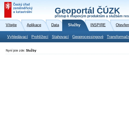
Geoportál ČÚZK
přístup k mapovým produktům a službám res
Vítejte
Aplikace
Data
Služby
INSPIRE
Otevřen
Vyhledávací
Prohlížecí
Stahovací
Geoprocessingové
Transformač
Nyní jste zde:
Služby