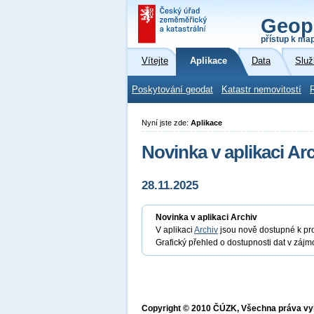
Geop
přístup k ma
Vítejte
Aplikace
Data
Služ
Poskytování geodat
Katastr nemovitostí
Nyní jste zde:
Aplikace
Novinka v aplikaci Ar
28.11.2025
Novinka v aplikaci Archiv
V aplikaci
Archiv
jsou nově dostupné k pro
Grafický přehled o dostupnosti dat v zá
Copyright © 2010 ČÚZK, Všechna práva v