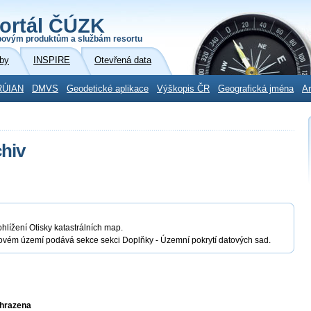
ortál ČÚZK
povým produktům a službám resortu
by
INSPIRE
Otevřená data
RÚIAN
DMVS
Geodetické aplikace
Výškopis ČR
Geografická jména
Ar
chiv
hlížení Otisky katastrálních map.
jmovém území podává sekce sekci Doplňky - Územní pokrytí datových sad.
yhrazena