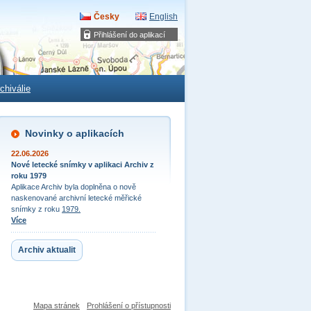
Česky
English
Přihlášení do aplikací
chiválie
Novinky o aplikacích
22.06.2026
Nové letecké snímky v aplikaci Archiv z
roku 1979
Aplikace Archiv byla doplněna o nově
naskenované archivní letecké měřické
snímky z roku
1979.
Více
Archiv aktualit
Mapa stránek
Prohlášení o přístupnosti