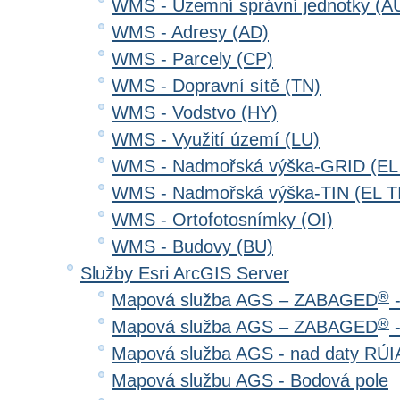
WMS - Územní správní jednotky (A
WMS - Adresy (AD)
WMS - Parcely (CP)
WMS - Dopravní sítě (TN)
WMS - Vodstvo (HY)
WMS - Využití území (LU)
WMS - Nadmořská výška-GRID (EL
WMS - Nadmořská výška-TIN (EL T
WMS - Ortofotosnímky (OI)
WMS - Budovy (BU)
Služby Esri ArcGIS Server
®
Mapová služba AGS – ZABAGED
-
®
Mapová služba AGS – ZABAGED
-
Mapová služba AGS - nad daty RÚ
Mapová službu AGS - Bodová pole