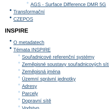
AGS - Surface Difference DMR 5G
Transformační
CZEPOS
INSPIRE
O metadatech
Témata INSPIRE
Souřadnicové referenční systémy
Zeměpisné soustavy souřadnicových sít
Zeměpisná jména
Územní správní jednotky
Adresy
Parcely
Dopravní sítě
Vodstvo