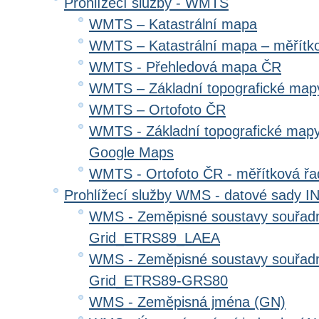
Prohlížecí služby - WMTS
WMTS – Katastrální mapa
WMTS – Katastrální mapa – měřítk
WMTS - Přehledová mapa ČR
WMTS – Základní topografické ma
WMTS – Ortofoto ČR
WMTS - Základní topografické mapy
Google Maps
WMTS - Ortofoto ČR - měřítková ř
Prohlížecí služby WMS - datové sady 
WMS - Zeměpisné soustavy souřadni
Grid_ETRS89_LAEA
WMS - Zeměpisné soustavy souřadni
Grid_ETRS89-GRS80
WMS - Zeměpisná jména (GN)