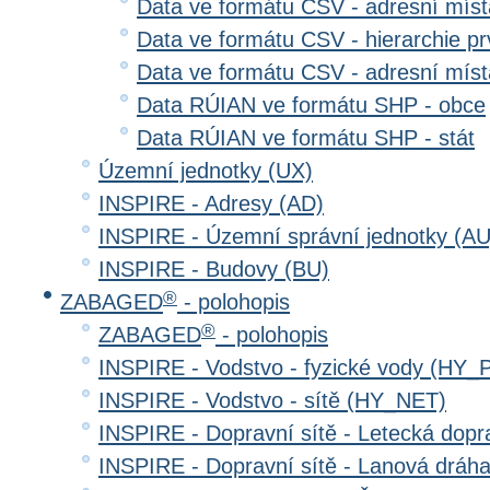
Data ve formátu CSV - adresní místa
Data ve formátu CSV - hierarchie prv
Data ve formátu CSV - adresní místa
Data RÚIAN ve formátu SHP - obce
Data RÚIAN ve formátu SHP - stát
Územní jednotky (UX)
INSPIRE - Adresy (AD)
INSPIRE - Územní správní jednotky (AU
INSPIRE - Budovy (BU)
®
ZABAGED
- polohopis
®
ZABAGED
- polohopis
INSPIRE - Vodstvo - fyzické vody (HY_
INSPIRE - Vodstvo - sítě (HY_NET)
INSPIRE - Dopravní sítě - Letecká dop
INSPIRE - Dopravní sítě - Lanová drá