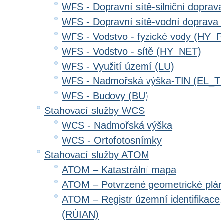
WFS - Dopravní sítě-silniční dopr
WFS - Dopravní sítě-vodní doprav
WFS - Vodstvo - fyzické vody (HY_
WFS - Vodstvo - sítě (HY_NET)
WFS - Využití území (LU)
WFS - Nadmořská výška-TIN (EL_T
WFS - Budovy (BU)
Stahovací služby WCS
WCS - Nadmořská výška
WCS - Ortofotosnímky
Stahovací služby ATOM
ATOM – Katastrální mapa
ATOM – Potvrzené geometrické plá
ATOM – Registr územní identifikace
(RÚIAN)