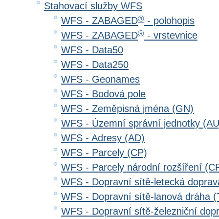
Stahovací služby WFS
®
WFS - ZABAGED
- polohopis
®
WFS - ZABAGED
- vrstevnice
WFS - Data50
WFS - Data250
WFS - Geonames
WFS - Bodová pole
WFS - Zeměpisná jména (GN)
WFS - Územní správní jednotky (AU
WFS - Adresy (AD)
WFS - Parcely (CP)
WFS - Parcely národní rozšíření (C
WFS - Dopravní sítě-letecká dopra
WFS - Dopravní sítě-lanová dráha
WFS - Dopravní sítě-železniční do