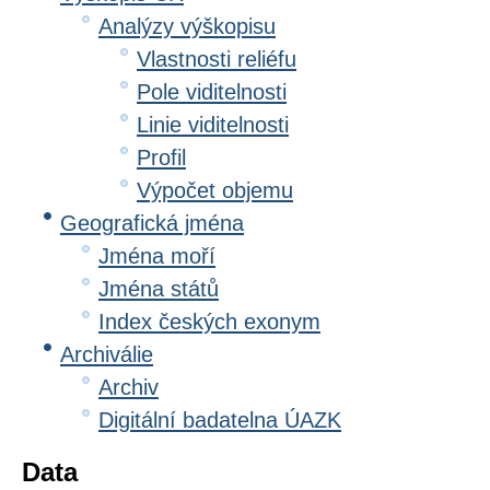
Analýzy výškopisu
Vlastnosti reliéfu
Pole viditelnosti
Linie viditelnosti
Profil
Výpočet objemu
Geografická jména
Jména moří
Jména států
Index českých exonym
Archiválie
Archiv
Digitální badatelna ÚAZK
Data