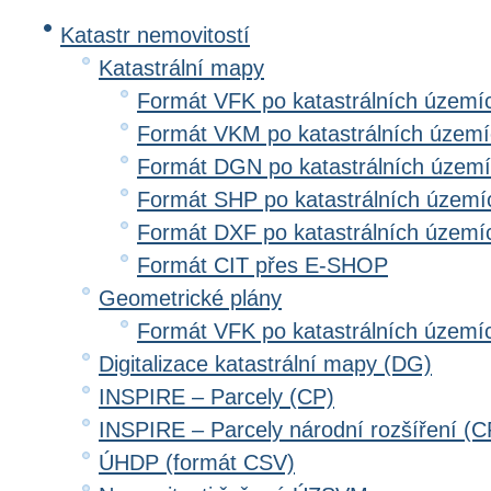
Katastr nemovitostí
Katastrální mapy
Formát VFK po katastrálních území
Formát VKM po katastrálních územ
Formát DGN po katastrálních územ
Formát SHP po katastrálních území
Formát DXF po katastrálních území
Formát CIT přes E-SHOP
Geometrické plány
Formát VFK po katastrálních území
Digitalizace katastrální mapy (DG)
INSPIRE – Parcely (CP)
INSPIRE – Parcely národní rozšíření (
ÚHDP (formát CSV)