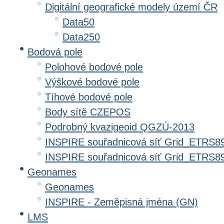
Digitální geografické modely území ČR
Data50
Data250
Bodová pole
Polohové bodové pole
Výškové bodové pole
Tíhové bodové pole
Body sítě CZEPOS
Podrobný kvazigeoid QGZÚ-2013
INSPIRE souřadnicová síť Grid_ETRS8
INSPIRE souřadnicová síť Grid_ETRS
Geonames
Geonames
INSPIRE - Zeměpisná jména (GN)
LMS