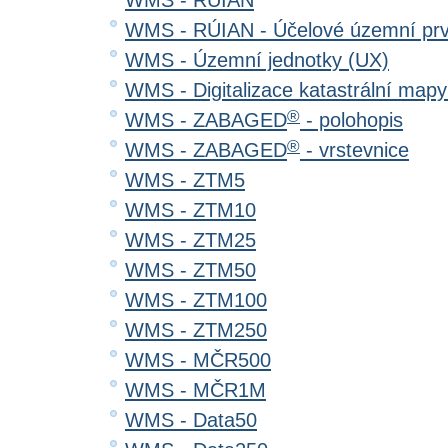
WMS - RÚIAN
WMS - RÚIAN - Účelové územní pr
WMS - Územní jednotky (UX)
WMS - Digitalizace katastrální map
®
WMS - ZABAGED
- polohopis
®
WMS - ZABAGED
- vrstevnice
WMS - ZTM5
WMS - ZTM10
WMS - ZTM25
WMS - ZTM50
WMS - ZTM100
WMS - ZTM250
WMS - MČR500
WMS - MČR1M
WMS - Data50