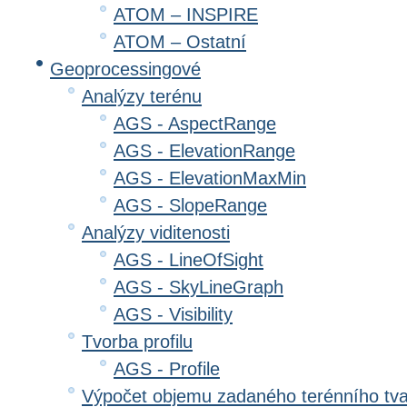
ATOM – INSPIRE
ATOM – Ostatní
Geoprocessingové
Analýzy terénu
AGS - AspectRange
AGS - ElevationRange
AGS - ElevationMaxMin
AGS - SlopeRange
Analýzy viditenosti
AGS - LineOfSight
AGS - SkyLineGraph
AGS - Visibility
Tvorba profilu
AGS - Profile
Výpočet objemu zadaného terénního tv