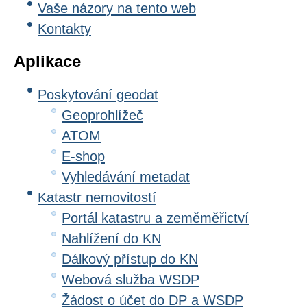
Vaše názory na tento web
Kontakty
Aplikace
Poskytování geodat
Geoprohlížeč
ATOM
E-shop
Vyhledávání metadat
Katastr nemovitostí
Portál katastru a zeměměřictví
Nahlížení do KN
Dálkový přístup do KN
Webová služba WSDP
Žádost o účet do DP a WSDP