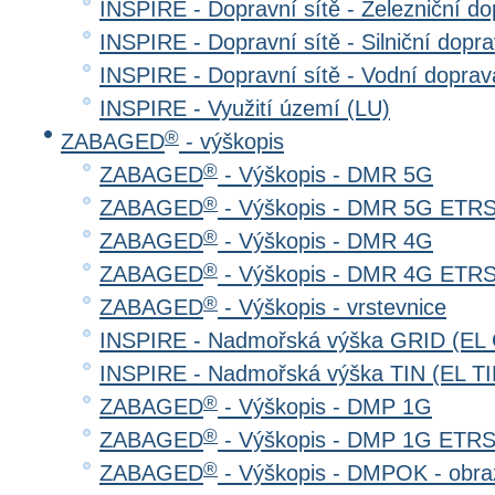
INSPIRE - Dopravní sítě - Železniční d
INSPIRE - Dopravní sítě - Silniční do
INSPIRE - Dopravní sítě - Vodní dopr
INSPIRE - Využití území (LU)
®
ZABAGED
- výškopis
®
ZABAGED
- Výškopis - DMR 5G
®
ZABAGED
- Výškopis - DMR 5G ETR
®
ZABAGED
- Výškopis - DMR 4G
®
ZABAGED
- Výškopis - DMR 4G ETR
®
ZABAGED
- Výškopis - vrstevnice
INSPIRE - Nadmořská výška GRID (EL
INSPIRE - Nadmořská výška TIN (EL TI
®
ZABAGED
- Výškopis - DMP 1G
®
ZABAGED
- Výškopis - DMP 1G ETR
®
ZABAGED
- Výškopis - DMPOK - obra