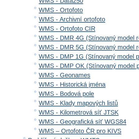
WMS - Data250
WMS - Ortofoto
WMS - Archivní ortofoto
WMS - Ortofoto CIR
WMS - DMR 4G (Stínovaný model re
WMS - DMR 5G (Stínovaný model re
WMS - DMP 1G (Stínovaný model p
WMS - DMP OK (Stínovaný model p
WMS - Geonames
WMS - Historická jména
WMS - Bodová pole
WMS - Klady mapových listů
WMS - Kilometrová síť JTSK
WMS - Geografická síť WGS84
WMS – Ortofoto ČR pro KIVS