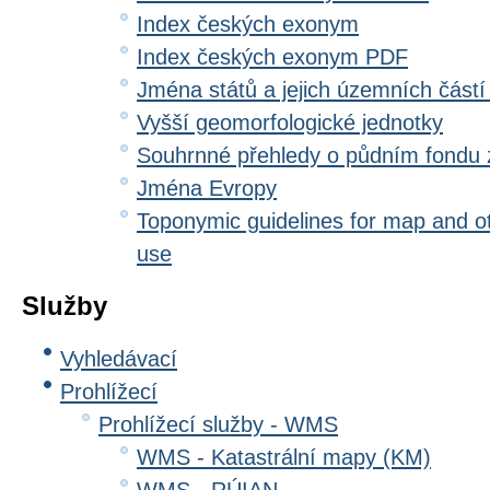
Index českých exonym
Index českých exonym PDF
Jména států a jejich územních částí
Vyšší geomorfologické jednotky
Souhrnné přehledy o půdním fondu
Jména Evropy
Toponymic guidelines for map and oth
use
Služby
Vyhledávací
Prohlížecí
Prohlížecí služby - WMS
WMS - Katastrální mapy (KM)