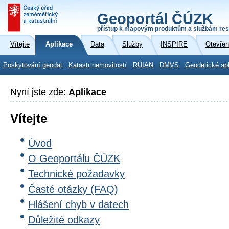
Geoportál ČÚZK
přístup k mapovým produktům a službám res
Vítejte
Aplikace
Data
Služby
INSPIRE
Otevřen
Poskytování geodat
Katastr nemovitostí
RÚIAN
DMVS
Geodetické ap
Nyní jste zde:
Aplikace
Vítejte
Úvod
O Geoportálu ČÚZK
Technické požadavky
Časté otázky (FAQ)
Hlášení chyb v datech
Důležité odkazy