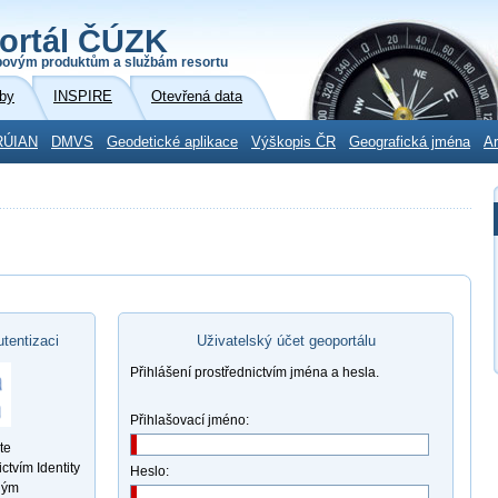
ortál ČÚZK
povým produktům a službám resortu
by
INSPIRE
Otevřená data
RÚIAN
DMVS
Geodetické aplikace
Výškopis ČR
Geografická jména
Ar
utentizaci
Uživatelský účet geoportálu
Přihlášení prostřednictvím jména a hesla.
Přihlašovací jméno:
te
ctvím Identity
Heslo:
ným