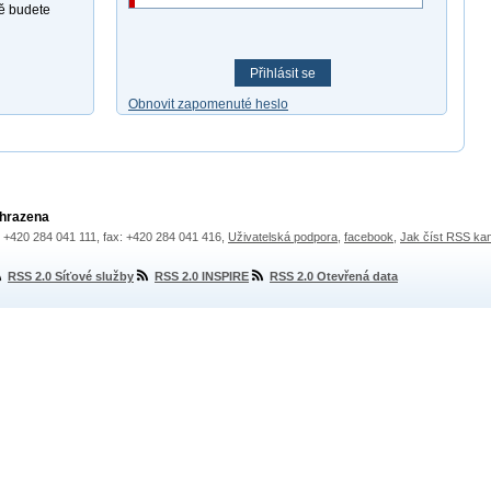
ně budete
Přihlásit se
Obnovit zapomenuté heslo
yhrazena
.: +420 284 041 111, fax: +420 284 041 416,
Uživatelská podpora
,
facebook
,
Jak číst RSS ka
RSS 2.0 Síťové služby
RSS 2.0 INSPIRE
RSS 2.0 Otevřená data