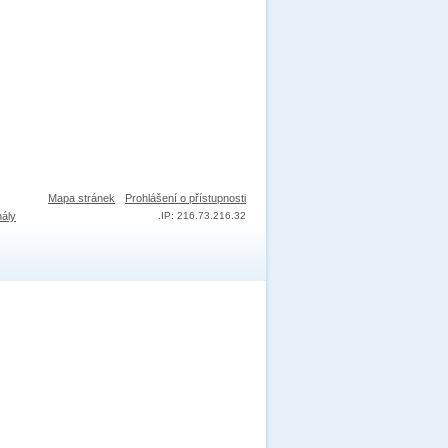
Mapa stránek
Prohlášení o přístupnosti
nály
.
IP: 216.73.216.32