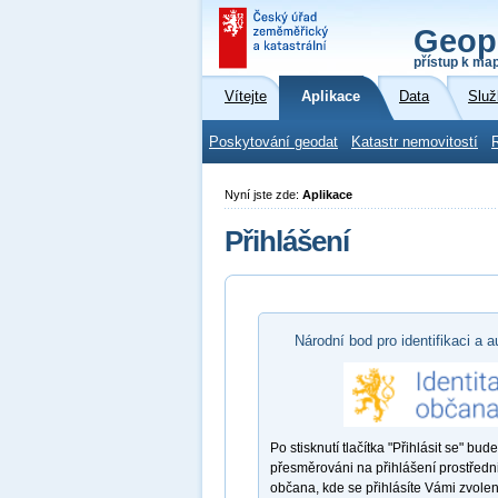
Geop
přístup k ma
Vítejte
Aplikace
Data
Služ
Poskytování geodat
Katastr nemovitostí
Nyní jste zde:
Aplikace
Přihlášení
Národní bod pro identifikaci a a
Po stisknutí tlačítka "Přihlásit se" bude
přesměrováni na přihlášení prostředni
občana, kde se přihlásíte Vámi zvole