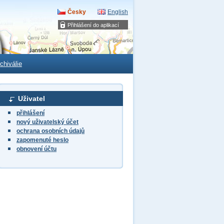
Česky
English
Přihlášení do aplikací
chiválie
Uživatel
přihlášení
nový uživatelský účet
ochrana osobních údajů
zapomenuté heslo
obnovení účtu