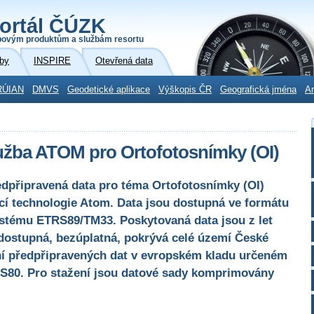
ortál ČÚZK
povým produktům a službám resortu
by
INSPIRE
Otevřená data
RÚIAN
DMVS
Geodetické aplikace
Výškopis ČR
Geografická jména
Ar
užba ATOM pro Ortofotosnímky (OI)
edpřipravená data pro téma Ortofotosnímky (OI)
í technologie Atom. Data jsou dostupná ve formátu
tému ETRS89/TM33. Poskytovaná data jsou z let
 dostupná, bezúplatná, pokrývá celé území České
ní předpřipravených dat v evropském kladu určeném
S80. Pro stažení jsou datové sady komprimovány