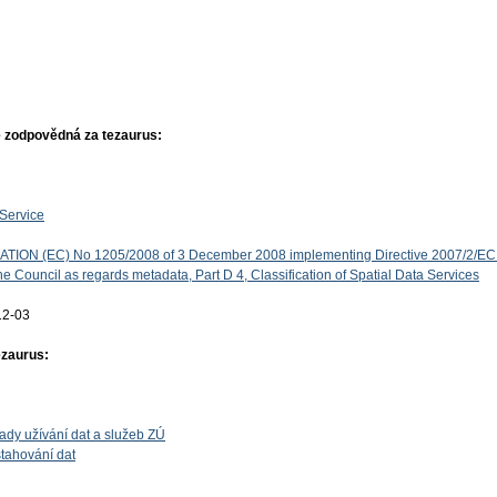
 zodpovědná za tezaurus:
Service
ON (EC) No 1205/2008 of 3 December 2008 implementing Directive 2007/2/EC 
e Council as regards metadata, Part D 4, Classification of Spatial Data Services
12-03
ezaurus:
ady užívání dat a služeb ZÚ
tahování dat