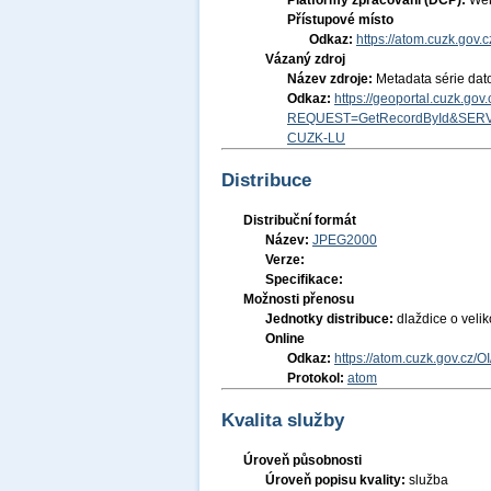
Platformy zpracování (DCP):
Web
Přístupové místo
Odkaz:
https://atom.cuzk.gov
Vázaný zdroj
Název zdroje:
Metadata série dat
Odkaz:
https://geoportal.cuzk.go
REQUEST=GetRecordById&SERV
CUZK-LU
Distribuce
Distribuční formát
Název:
JPEG2000
Verze:
Specifikace:
Možnosti přenosu
Jednotky distribuce:
dlaždice o veli
Online
Odkaz:
https://atom.cuzk.gov.cz/OI
Protokol:
atom
Kvalita služby
Úroveň působnosti
Úroveň popisu kvality:
služba