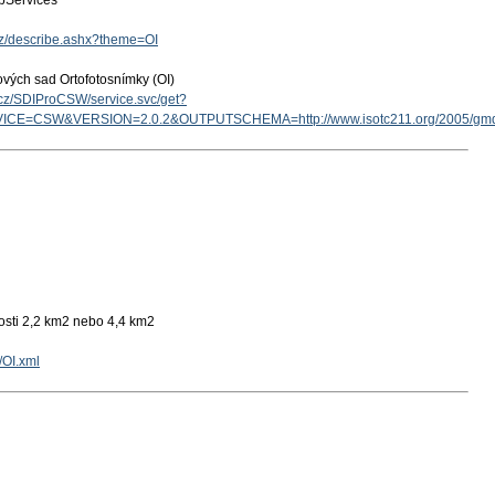
Services
.cz/describe.ashx?theme=OI
ových sad Ortofotosnímky (OI)
v.cz/SDIProCSW/service.svc/get?
ICE=CSW&VERSION=2.0.2&OUTPUTSCHEMA=http://www.isotc211.org/2005/g
kosti 2,2 km2 nebo 4,4 km2
/OI.xml