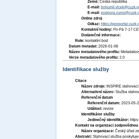
Země:
Česká republika
E-mail:
bohumil.vlcek@cuzk.g
E-mail:
podpora.zums@cuzk.g
Online zdroj
Odkaz:
https://geoportal.cuzk.
Kontaktní hodiny:
Po-Pá 7-17 CE
Dodatečné informace:
Role:
kontaktní bod
Datum metadat:
2026-01-08
Název metadatového profilu:
Metadatový
Verze metadatového profilu:
2.0
Identifikace služby
Citace
Název zdroje:
INSPIRE stahovací 
Alternativní název:
Služba stahov
Referenční datum
Referenční datum:
2023-05-
Událost:
revize
Identifikátor služby
Jedinečný identifikátor:
http
Kontakt na organizaci zodpovědnou 
Název organizace:
Český úřad ze
Abstrakt:
Stahovací služba poskytuje