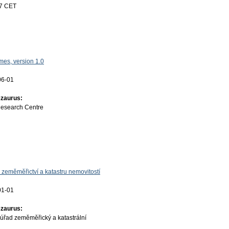
17 CET
es, version 1.0
06-01
ezaurus:
Research Centre
 zeměměřictví a katastru nemovitostí
01-01
ezaurus:
úřad zeměměřický a katastrální