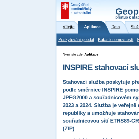
Geop
přístup k ma
Vítejte
Aplikace
Data
Služ
Poskytování geodat
Katastr nemovitostí
Nyní jste zde:
Aplikace
INSPIRE stahovací sl
Stahovací služba poskytuje př
podle směrnice INSPIRE pomoc
JPEG2000 a souřadnicovém sys
2023 a 2024. Služba je veřejně
republiky a umožňuje stahová
souřadnicovou sítí ETRS89-GR
(ZIP).