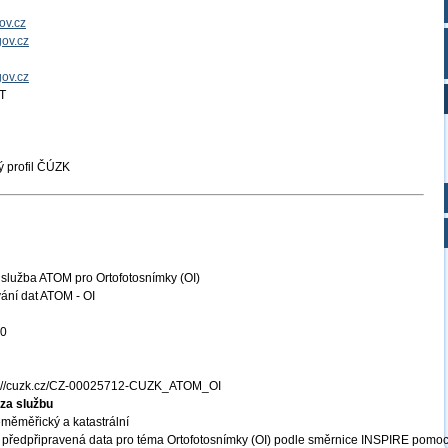
ov.cz
ov.cz
gov.cz
T
 profil ČÚZK
služba ATOM pro Ortofotosnímky (OI)
ání dat ATOM - OI
20
s://cuzk.cz/CZ-00025712-CUZK_ATOM_OI
za službu
měměřický a katastrální
 předpřipravená data pro téma Ortofotosnímky (OI) podle směrnice INSPIRE pomoc