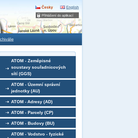
Česky
English
Přihlášení do aplikací
chiválie
ATOM - Zeměpisné
soustavy souřadnicových
sítí (GGS)
ATOM - Územní správní
jednotky (AU)
ATOM - Adresy (AD)
ATOM - Parcely (CP)
ATOM - Budovy (BU)
ATOM - Vodstvo - fyzické