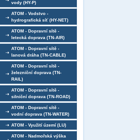
vody (HY-P)
ATOM - Vodstvo -
hydrografická síť (HY-NET)
ATOM - Dopravní sítě -
letecká doprava (TN-AIR)
ATOM - Dopravní sítě -
lanová dráha (TN-CABLE)
ATOM - Dopravní sítě -
železniční doprava (TN-
RAIL)
ATOM - Dopravní sítě -
silniční doprava (TN-ROAD)
ATOM - Dopravní sítě -
vodní doprava (TN-WATER)
ATOM - Využití území (LU)
ATOM - Nadmořská výška