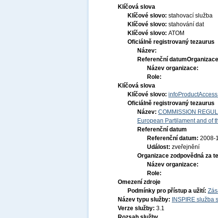
Klíčová slova
Klíčové slovo:
stahovací služba
Klíčové slovo:
stahování dat
Klíčové slovo:
ATOM
Oficiálně registrovaný tezaurus
Název:
Referenční datum
Organizace
Název organizace:
Role:
Klíčová slova
Klíčové slovo:
infoProductAccess
Oficiálně registrovaný tezaurus
Název:
COMMISSION REGULATI
European Partilament and of th
Referenční datum
Referenční datum:
2008-
Událost:
zveřejnění
Organizace zodpovědná za t
Název organizace:
Role:
Omezení zdroje
Podmínky pro přístup a užití:
Zás
Název typu služby:
INSPIRE služba s
Verze služby:
3.1
Rozsah služby