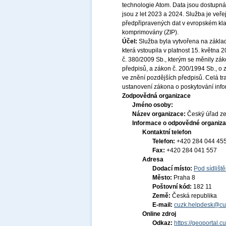
technologie Atom. Data jsou dostup
jsou z let 2023 a 2024. Služba je ve
předpřipravených dat v evropském kl
komprimovány (ZIP).
Účel:
Služba byla vytvořena na základ
která vstoupila v platnost 15. května
č. 380/2009 Sb., kterým se měnily zák
předpisů, a zákon č. 200/1994 Sb., o
ve znění pozdějších předpisů. Celá t
ustanovení zákona o poskytování infor
Zodpovědná organizace
Jméno osoby:
Název organizace:
Český úřad ze
Informace o odpovědné organiza
Kontaktní telefon
Telefon:
+420 284 044 45
Fax:
+420 284 041 557
Adresa
Dodací místo:
Pod sídlišt
Město:
Praha 8
Poštovní kód:
182 11
Země:
Česká republika
E-mail:
cuzk.helpdesk@cu
Online zdroj
Odkaz:
https://geoportal.c