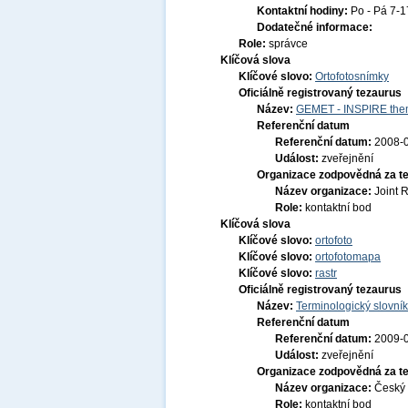
Kontaktní hodiny:
Po - Pá 7-
Dodatečné informace:
Role:
správce
Klíčová slova
Klíčové slovo:
Ortofotosnímky
Oficiálně registrovaný tezaurus
Název:
GEMET - INSPIRE them
Referenční datum
Referenční datum:
2008-
Událost:
zveřejnění
Organizace zodpovědná za t
Název organizace:
Joint 
Role:
kontaktní bod
Klíčová slova
Klíčové slovo:
ortofoto
Klíčové slovo:
ortofotomapa
Klíčové slovo:
rastr
Oficiálně registrovaný tezaurus
Název:
Terminologický slovník
Referenční datum
Referenční datum:
2009-
Událost:
zveřejnění
Organizace zodpovědná za t
Název organizace:
Český 
Role:
kontaktní bod