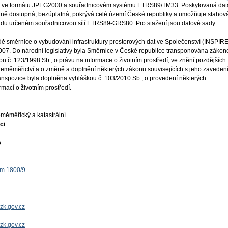
ná ve formátu JPEG2000 a souřadnicovém systému ETRS89/TM33. Poskytovaná dat
řejně dostupná, bezúplatná, pokrývá celé území České republiky a umožňuje stahov
adu určeném souřadnicovou sítí ETRS89-GRS80. Pro stažení jsou datové sady
ě směrnice o vybudování infrastruktury prostorových dat ve Společenství (INSPIRE
 2007. Do národní legislativy byla Směrnice v České republice transponována záko
on č. 123/1998 Sb., o právu na informace o životním prostředí, ve znění pozdějších
 zeměměřictví a o změně a doplnění některých zákonů souvisejících s jeho zaveden
ranspozice byla doplněna vyhláškou č. 103/2010 Sb., o provedení některých
mací o životním prostředí.
měměřický a katastrální
ci
5
ěm 1800/9
zk.gov.cz
uzk.gov.cz