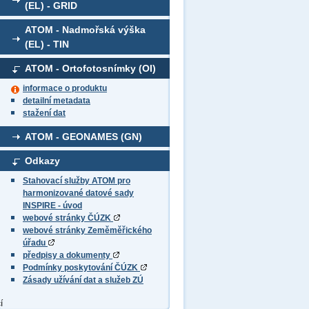
(EL) - GRID
ATOM - Nadmořská výška
(EL) - TIN
ATOM - Ortofotosnímky (OI)
informace o produktu
detailní metadata
stažení dat
ATOM - GEONAMES (GN)
Odkazy
Stahovací služby ATOM pro
harmonizované datové sady
INSPIRE - úvod
webové stránky ČÚZK
webové stránky Zeměměřického
úřadu
předpisy a dokumenty
Podmínky poskytování ČÚZK
Zásady užívání dat a služeb ZÚ
í