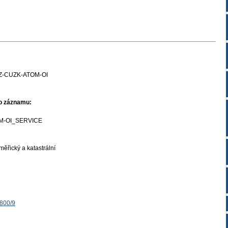
Z-CUZK-ATOM-OI
ho záznamu:
M-OI_SERVICE
ěřický a katastrální
1800/9