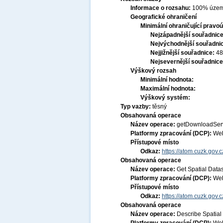
Informace o rozsahu:
100% územ
Geografické ohraničení
Minimální ohraničující pravoú
Nejzápadnější souřadnic
Nejvýchodnější souřadni
Nejjižnější souřadnice:
48
Nejsevernější souřadnic
Výškový rozsah
Minimální hodnota:
Maximální hodnota:
Výškový systém:
Typ vazby:
těsný
Obsahovaná operace
Název operace:
getDownloadSer
Platformy zpracování (DCP):
Web
Přístupové místo
Odkaz:
https://atom.cuzk.gov.c
Obsahovaná operace
Název operace:
Get Spatial Data
Platformy zpracování (DCP):
Web
Přístupové místo
Odkaz:
https://atom.cuzk.gov
Obsahovaná operace
Název operace:
Describe Spatial