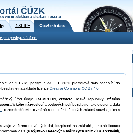
ortál ČÚZK
povým produktům a službám resortu
žby
INSPIRE
Otevřená data
e pro poskytování dat
dále jen "ČÚZK") poskytuje od 1. 1. 2020 prostorová data spadající do
) bezplatně na základě licence
Creative Commons CC BY 4.0
.
měřický úřad údaje
ZABAGED®, ortofota České republiky, státního
geografického názvosloví a bodových polí
bezplatně jako otevřená data
b.
, o zeměměřictví a o změně a doplnění některých zákonů souvisejících s
kytuje ve formě otevřených dat, bezplatně na základě jednotné licence
prostorová data (
s výjimkou leteckých měřických snímků a archiválií
),