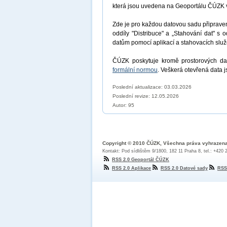
která jsou uvedena na Geoportálu ČÚZK 
Zde je pro každou datovou sadu připrav
oddíly "Distribuce" a „Stahování dat" s 
datům pomocí aplikací a stahovacích sl
ČÚZK poskytuje kromě prostorových dat
formální normou
. Veškerá otevřená data 
Poslední aktualizace: 03.03.2026
Poslední revize:
12.05.2026
Autor: 95
Copyright © 2010 ČÚZK, Všechna práva vyhrazen
Kontakt: Pod sídlištěm 9/1800, 182 11 Praha 8, tel.: +420
RSS 2.0 Geoportál ČÚZK
RSS 2.0 Aplikace
RSS 2.0 Datové sady
RSS