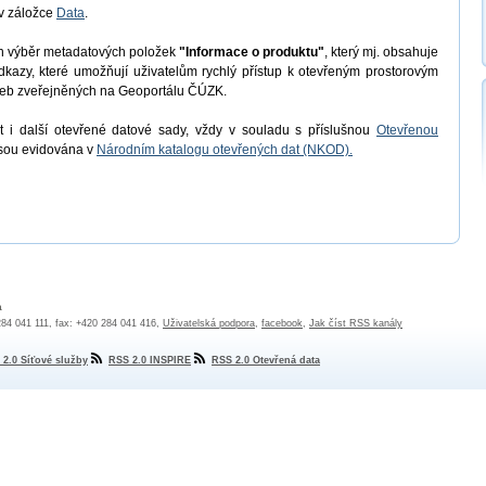
v záložce
Data
.
en výběr metadatových položek
"Informace o produktu"
, který mj. obsahuje
odkazy, které umožňují uživatelům rychlý přístup k otevřeným prostorovým
užeb zveřejněných na Geoportálu ČÚZK.
 i další otevřené datové sady, vždy v souladu s příslušnou
Otevřenou
jsou evidována v
Národním katalogu otevřených dat (NKOD).
a
 284 041 111, fax: +420 284 041 416,
Uživatelská podpora
,
facebook
,
Jak číst RSS kanály
 2.0 Síťové služby
RSS 2.0 INSPIRE
RSS 2.0 Otevřená data