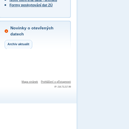
Nově otevřená data - přehled
Formy poskytování dat ZÚ
Novinky o otevřených
datech
Archiv aktualit
Mapa stránek
Prohlášení o přístupnosti
IP: 216.73.217.99