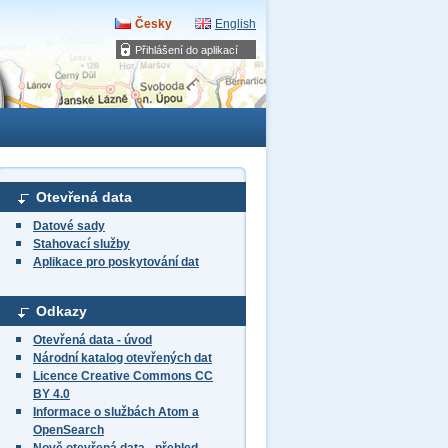
Česky
English
Přihlášení do aplikací
Otevřená data
Datové sady
Stahovací služby
Aplikace pro poskytování dat
Odkazy
Otevřená data - úvod
Národní katalog otevřených dat
Licence Creative Commons CC
BY 4.0
Informace o službách Atom a
OpenSearch