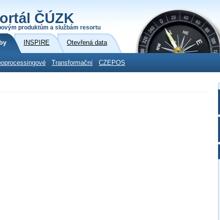
ortál ČÚZK
povým produktům a službám resortu
by
INSPIRE
Otevřená data
oprocessingové
Transformační
CZEPOS