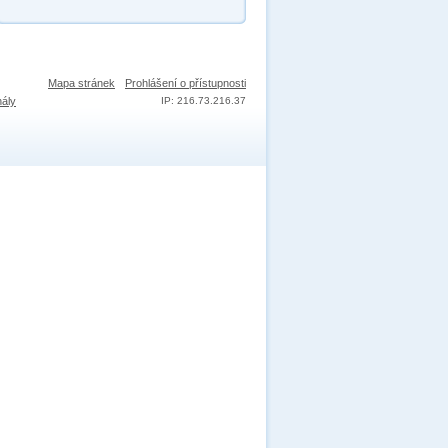
Mapa stránek
Prohlášení o přístupnosti
nály
IP: 216.73.216.37