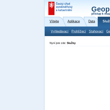
Geop
přístup k ma
Vítejte
Aplikace
Data
Služ
Vyhledávací
Prohlížecí
Stahovací
Ge
Nyní jste zde:
Služby