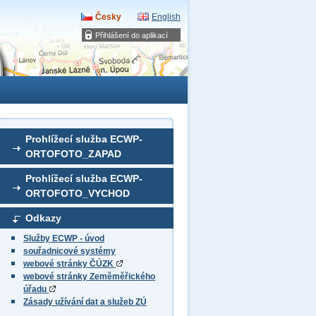
Česky
English
Přihlášení do aplikací
Prohlížecí služba ECWP-
ORTOFOTO_ZAPAD
Prohlížecí služba ECWP-
ORTOFOTO_VYCHOD
Odkazy
Služby ECWP - úvod
souřadnicové systémy
webové stránky ČÚZK
webové stránky Zeměměřického
úřadu
Zásady užívání dat a služeb ZÚ