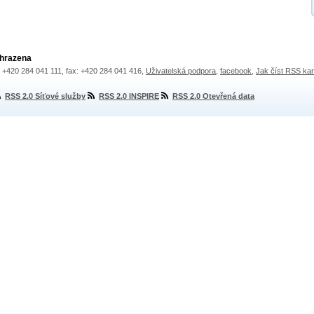
yhrazena
.: +420 284 041 111, fax: +420 284 041 416,
Uživatelská podpora
,
facebook
,
Jak číst RSS ka
RSS 2.0 Síťové služby
RSS 2.0 INSPIRE
RSS 2.0 Otevřená data