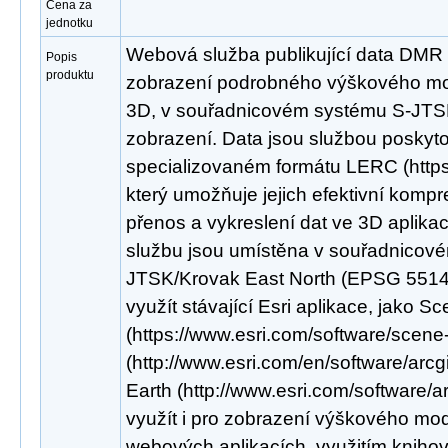
Cena za
jednotku
Webová služba publikující data DMR
Popis
produktu
zobrazení podrobného výškového mod
3D, v souřadnicovém systému S-JTS
zobrazení. Data jsou službou poskyt
specializovaném formátu LERC (https:/
který umožňuje jejich efektivní kompr
přenos a vykreslení dat ve 3D aplikac
službu jsou umístěna v souřadnicov
JTSK/Krovak East North (EPSG 5514).
využít stávající Esri aplikace, jako S
(https://www.esri.com/software/scene
(http://www.esri.com/en/software/arcg
Earth (http://www.esri.com/software/a
využít i pro zobrazení výškového mod
webových aplikacích, využitím knihov