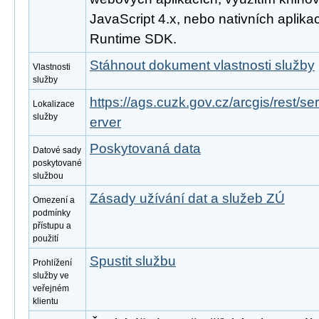
JavaScript 4.x, nebo nativních aplika
Runtime SDK.
Stáhnout dokument vlastnosti služby
Vlastnosti
služby
https://ags.cuzk.gov.cz/arcgis/rest/
Lokalizace
služby
erver
Poskytovaná data
Datové sady
poskytované
službou
Zásady užívání dat a služeb ZÚ
Omezení a
podmínky
přístupu a
použití
Spustit službu
Prohlížení
služby ve
veřejném
klientu