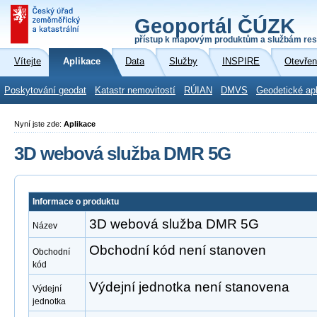
Geoportál ČÚZK
přístup k mapovým produktům a službám res
Vítejte
Aplikace
Data
Služby
INSPIRE
Otevřen
Poskytování geodat
Katastr nemovitostí
RÚIAN
DMVS
Geodetické ap
Nyní jste zde:
Aplikace
3D webová služba DMR 5G
Informace o produktu
3D webová služba DMR 5G
Název
Obchodní kód není stanoven
Obchodní
kód
Výdejní jednotka není stanovena
Výdejní
jednotka