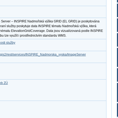
S Server – INSPIRE Nadmořská výška GRID (EL GRID) je poskytována
hraní služby poskytuje data INSPIRE tématu Nadmořská výška, která
chématu ElevationGridCoverage. Data jsou vizualizovaná podle INSPIRE
u lze využít i prostřednictvím standardu WMS.
osti služby
arcgis2/rest/services/INSPIRE_Nadmorska_vyska/ImageServer
žeb ZÚ