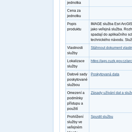
jednotka
Cena za
jednotku
Popis
IMAGE služba Esri ArcGI
produktu
jako veřejná služba. Roz
spadají do aplikačního s
technického návodu. Služb
Vlastnosti
Stáhnout dokument vlastn
služby
Lokalizace
https://ags.cuzk.gov.cz/
služby
Datové sady
Poskytovaná data
poskytované
službou
Omezení a
Zásady užívání dat a slu
podmínky
přístupu a
použití
Prohlížení
Spustit službu
služby ve
veřejném