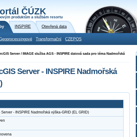
ortál ČÚZK
povým produktům a službám resortu
by
INSPIRE
Otevřená data
Geoprocessingové
Transformační
CZEPOS
i ArcGIS Server / IMAGE služba AGS - INSPIRE datová sada pro téma Nadmořská
rcGIS Server - INSPIRE Nadmořská
)
S Server - INSPIRE Nadmořská výška-GRID (EL GRID)
ven
anovena