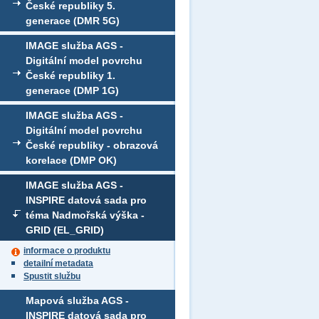
České republiky 5.
generace (DMR 5G)
IMAGE služba AGS -
Digitální model povrchu
České republiky 1.
generace (DMP 1G)
IMAGE služba AGS -
Digitální model povrchu
České republiky - obrazová
korelace (DMP OK)
IMAGE služba AGS -
INSPIRE datová sada pro
téma Nadmořská výška -
GRID (EL_GRID)
informace o produktu
detailní metadata
Spustit službu
Mapová služba AGS -
INSPIRE datová sada pro