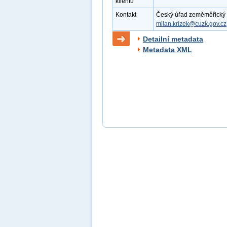
klientu
Kontakt
Český úřad zeměměřický a k
milan.krizek@cuzk.gov.cz
Detailní metadata
Metadata XML