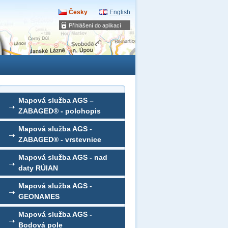
Česky
English
Přihlášení do aplikací
Mapová služba AGS –
ZABAGED® - polohopis
Mapová služba AGS -
ZABAGED® - vrstevnice
Mapová služba AGS - nad
daty RÚIAN
Mapová služba AGS -
GEONAMES
Mapová služba AGS -
Bodová pole