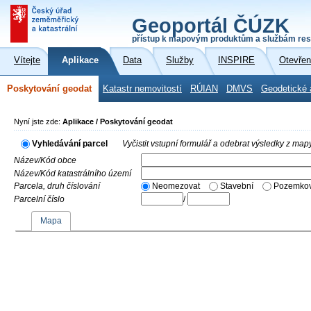
Geoportál ČÚZK
přístup k mapovým produktům a službám res
Vítejte
Aplikace
Data
Služby
INSPIRE
Otevřen
Poskytování geodat
Katastr nemovitostí
RÚIAN
DMVS
Geodetické 
Nyní jste zde:
Aplikace / Poskytování geodat
Vyhledávání parcel
Vyčistit vstupní formulář a odebrat výsledky z map
Název/Kód obce
Název/Kód katastrálního území
Parcela, druh číslování
Neomezovat
Stavební
Pozemkov
Parcelní číslo
/
Mapa