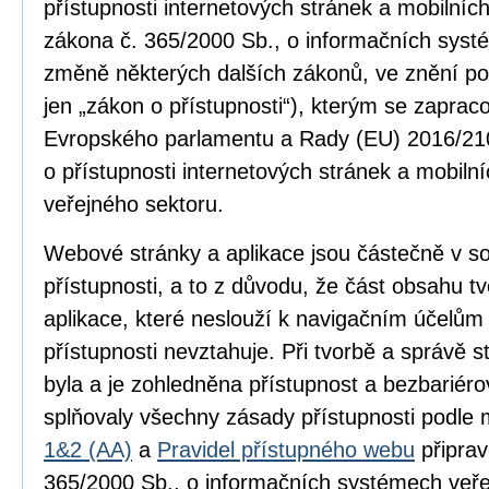
přístupnosti internetových stránek a mobilníc
zákona č. 365/2000 Sb., o informačních syst
změně některých dalších zákonů, ve znění po
jen „zákon o přístupnosti“), kterým se zapra
Evropského parlamentu a Rady (EU) 2016/210
o přístupnosti internetových stránek a mobilní
veřejného sektoru.
Webové stránky a aplikace jsou částečně v 
přístupnosti, a to z důvodu, že část obsahu 
aplikace, které neslouží k navigačním účelům
přístupnosti nevztahuje. Při tvorbě a správě
byla a je zohledněna přístupnost a bezbariér
splňovaly všechny zásady přístupnosti podle
1&2 (AA)
a
Pravidel přístupného webu
připrav
365/2000 Sb., o informačních systémech veře