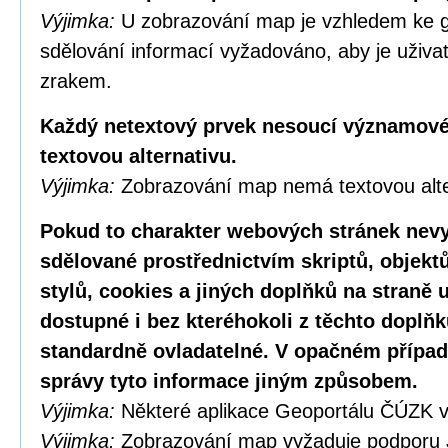
Výjimka:
U zobrazování map je vzhledem ke g
sdělování informací vyžadováno, aby je uživa
zrakem.
Každý netextový prvek nesoucí významové
textovou alternativu.
Výjimka:
Zobrazování map nemá textovou alte
Pokud to charakter webových stránek nevy
sdělované prostřednictvím skriptů, objekt
stylů, cookies a jiných doplňků na straně u
dostupné i bez kteréhokoli z těchto doplňk
standardně ovladatelné. V opačném případ
správy tyto informace jiným způsobem.
Výjimka:
Některé aplikace Geoportálu ČÚZK v
Výjimka:
Zobrazování map vyžaduje podporu 