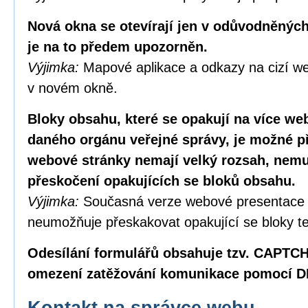
Nová okna se otevírají jen v odůvodněných
je na to předem upozorněn.
Výjimka:
Mapové aplikace a odkazy na cizí we
v novém okně.
Bloky obsahu, které se opakují na více w
daného orgánu veřejné správy, je možné p
webové stránky nemají velký rozsah, nemus
přeskočení opakujících se bloků obsahu.
Výjimka:
Současná verze webové presentace
neumožňuje přeskakovat opakující se bloky te
Odesílání formulářů obsahuje tzv. CAPTC
omezení zatěžování komunikace pomocí D
Kontakt na správce webu