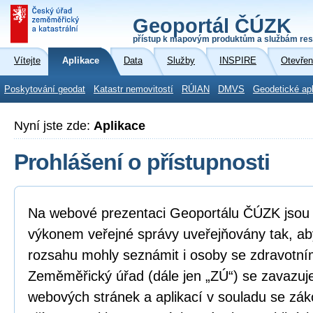
Geoportál ČÚZK
přístup k mapovým produktům a službám res
Vítejte
Aplikace
Data
Služby
INSPIRE
Otevřen
Poskytování geodat
Katastr nemovitostí
RÚIAN
DMVS
Geodetické ap
Nyní jste zde:
Aplikace
Prohlášení o přístupnosti
Na webové prezentaci Geoportálu ČÚZK jsou i
výkonem veřejné správy uveřejňovány tak, ab
rozsahu mohly seznámit i osoby se zdravotní
Zeměměřický úřad (dále jen „ZÚ“) se zavazuje
webových stránek a aplikací v souladu se zá