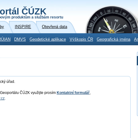
ortál ČÚZK
povým produktům a službám resortu
by
INSPIRE
Otevřená data
RÚIAN
DMVS
Geodetické aplikace
Výškopis ČR
Geografická jména
Ar
cký úřad.
u Geoportálu ČÚZK využijte prosím
Kontaktní formulář
,
.cz
.