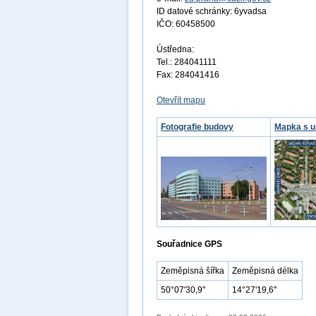
ID datové schránky: 6yvadsa
IČO: 60458500
Ústředna:
Tel.: 284041111
Fax: 284041416
Otevřít mapu
Fotografie budovy
Mapka s u
Souřadnice GPS
Zeměpisná šířka
Zeměpisná délka
50°07'30,9''
14°27'19,6''