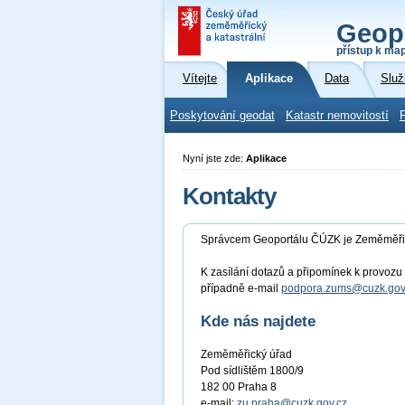
Geop
přístup k ma
Vítejte
Aplikace
Data
Služ
Poskytování geodat
Katastr nemovitostí
Nyní jste zde:
Aplikace
Kontakty
Správcem Geoportálu ČÚZK je Zeměměři
K zasílání dotazů a připomínek k provoz
případně e-mail
podpora.zums@cuzk.gov
Kde nás najdete
Zeměměřický úřad
Pod sídlištěm 1800/9
182 00 Praha 8
e-mail:
zu.praha@cuzk.gov.cz