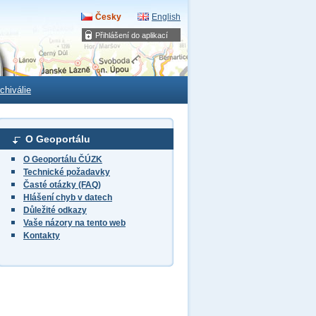
Česky
English
Přihlášení do aplikací
chiválie
O Geoportálu
O Geoportálu ČÚZK
Technické požadavky
Časté otázky (FAQ)
Hlášení chyb v datech
Důležité odkazy
Vaše názory na tento web
Kontakty