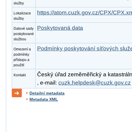
služby
https://atom.cuzk.gov.cz/CPX/CPX.x
Lokalizace
služby
Poskytovaná data
Datové sady
poskytované
službou
Podmínky poskytování síťových slu
Omezení a
podmínky
přístupu a
použití
Český úřad zeměměřický a katastrální
Kontakt
, e-mail:
cuzk.helpdesk@cuzk.gov.cz
Detailní metadata
Metadata XML