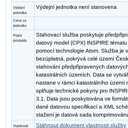
Výdejní jednotka není stanovena
Výdejní
jednotka
Cena za
jednotku
Stahovací služba poskytuje předpřipr
Popis
produktu
datový model (CPX) INSPIRE tématu K
pomocí technologie Atom. Služba je 
bezúplatná, pokrývá celé území Česk
stahování předpřipravených datových
katastrálních územích. Data se vytvá
nastane v rámci katastrálního území
splňuje technické pokyny pro INSPIR
3.1. Data jsou poskytována ve formát
dané datovou specifikací a XML schém
stažení je datová sada komprimována
Stáhnout dokument vlastnosti služby
Vlastnosti