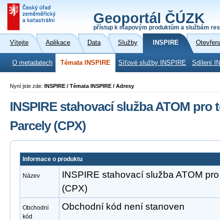
Geoportál ČÚZK
přístup k mapovým produktům a službám res
Vítejte
Aplikace
Data
Služby
INSPIRE
Otevřen
O metadatech
Témata INSPIRE
Síťové služby INSPIRE
Sdílení I
Nyní jste zde:
INSPIRE / Témata INSPIRE / Adresy
INSPIRE stahovací služba ATOM pro 
Parcely (CPX)
Informace o produktu
INSPIRE stahovací služba ATOM pro
Název
(CPX)
Obchodní kód není stanoven
Obchodní
kód