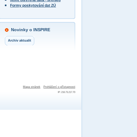
Nově otevřená data - přehled
Formy poskytování dat ZÚ
Novinky o INSPIRE
Archiv aktualit
Mapa stránek
Prohlášení o přístupnosti
IP: 216.73.217.70