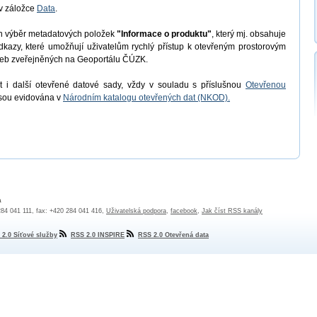
v záložce
Data
.
en výběr metadatových položek
"Informace o produktu"
, který mj. obsahuje
odkazy, které umožňují uživatelům rychlý přístup k otevřeným prostorovým
užeb zveřejněných na Geoportálu ČÚZK.
 i další otevřené datové sady, vždy v souladu s příslušnou
Otevřenou
jsou evidována v
Národním katalogu otevřených dat (NKOD).
a
 284 041 111, fax: +420 284 041 416,
Uživatelská podpora
,
facebook
,
Jak číst RSS kanály
 2.0 Síťové služby
RSS 2.0 INSPIRE
RSS 2.0 Otevřená data