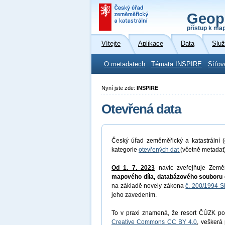
Geop
přístup k ma
Vítejte
Aplikace
Data
Slu
O metadatech
Témata INSPIRE
Síťov
Nyní jste zde:
INSPIRE
Otevřená data
Český úřad zeměměřický a katastrální (
kategorie
otevřených dat
(včetně metadat
Od 1. 7. 2023
navíc zveřejňuje Země
mapového díla, databázového souboru 
na základě novely zákona
č. 200/1994 S
jeho zavedením.
To v praxi znamená, že resort ČÚZK pos
Creative Commons CC BY 4.0
, veškerá 