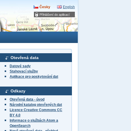
Česky
English
Přihlášení do aplikací
Otevřená data
Datové sady
Stahovací služby
Aplikace pro poskytování dat
Odkazy
Otevřená data - úvod
Národní katalog otevřených dat
Licence Creative Commons CC
BY 4.0
Informace o službách Atom a
OpenSearch