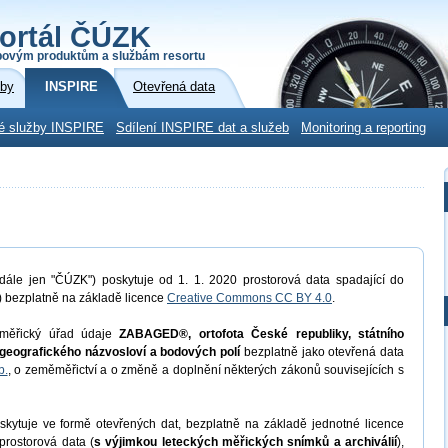
ortál ČÚZK
povým produktům a službám resortu
žby
INSPIRE
Otevřená data
é služby INSPIRE
Sdílení INSPIRE dat a služeb
Monitoring a reporting
dále jen "ČÚZK") poskytuje od 1. 1. 2020 prostorová data spadající do
) bezplatně na základě licence
Creative Commons CC BY 4.0
.
měřický úřad údaje
ZABAGED®, ortofota České republiky, státního
geografického názvosloví a bodových polí
bezplatně jako otevřená data
b.
, o zeměměřictví a o změně a doplnění některých zákonů souvisejících s
kytuje ve formě otevřených dat, bezplatně na základě jednotné licence
prostorová data (
s výjimkou leteckých měřických snímků a archiválií
),