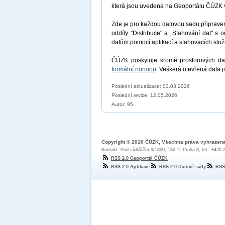
která jsou uvedena na Geoportálu ČÚZK 
Zde je pro každou datovou sadu připrav
oddíly "Distribuce" a „Stahování dat" s 
datům pomocí aplikací a stahovacích sl
ČÚZK poskytuje kromě prostorových dat
formální normou
. Veškerá otevřená data 
Poslední aktualizace: 03.03.2026
Poslední revize:
12.05.2026
Autor: 95
Copyright © 2010 ČÚZK, Všechna práva vyhrazen
Kontakt: Pod sídlištěm 9/1800, 182 11 Praha 8, tel.: +420
RSS 2.0 Geoportál ČÚZK
RSS 2.0 Aplikace
RSS 2.0 Datové sady
RSS