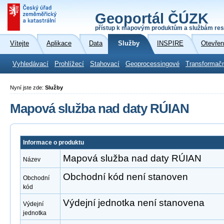
Geoportál ČÚZK
přístup k mapovým produktům a službám res
Vítejte
Aplikace
Data
Služby
INSPIRE
Otevřen
Vyhledávací
Prohlížecí
Stahovací
Geoprocessingové
Transformač
Nyní jste zde:
Služby
Mapová služba nad daty RÚIAN
Informace o produktu
Mapová služba nad daty RÚIAN
Název
Obchodní kód není stanoven
Obchodní
kód
Výdejní jednotka není stanovena
Výdejní
jednotka