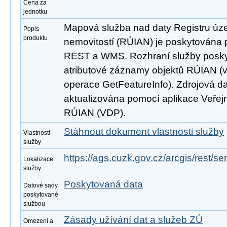
Cena za
jednotku
Mapová služba nad daty Registru úze
Popis
produktu
nemovitostí (RÚIAN) je poskytována p
REST a WMS. Rozhraní služby poskyt
atributové záznamy objektů RÚIAN 
operace GetFeatureInfo). Zdrojová d
aktualizována pomocí aplikace Veřejn
RÚIAN (VDP).
Stáhnout dokument vlastnosti služby
Vlastnosti
služby
https://ags.cuzk.gov.cz/arcgis/rest/
Lokalizace
služby
Poskytovaná data
Datové sady
poskytované
službou
Zásady užívání dat a služeb ZÚ
Omezení a