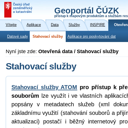
Geoportál ČÚZK
přístup k mapovým produktům a službám res
Vítejte
Aplikace
Data
Služby
INSPIRE
Otevřen
Datové sady
Stahovací služby
Aplikace pro poskytování dat
Nyní jste zde:
Otevřená data / Stahovací služby
Stahovací služby
Stahovací služby ATOM
pro přístup k př
souborům
lze využít i ve vlastních aplikací
popsány v metadatech služeb (xml dokum
základnímu využití (stahování souborů a přijí
aktualizaci) postačí i běžný internetový p