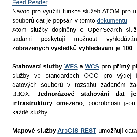
Feed Reader
.
Návod pro využití funkce služeb ATOM pro u
souborů dat je popsán v tomto
dokumentu
.
Atom služby doplněny o OpenSearch služ
sadami poskytují možnost vyhledáv
zobrazených výsledků vyhledávání je 100
.
Stahovací služby
WFS
a
WCS
pro přímý př
služby ve standardech OGC pro výdej in
datových souborů v rozsahu zadaném ža
BBOX.
Jednorázové stahování dat j
infrastruktury omezeno
, podrobnosti jso
každé služby.
Mapové služby
ArcGIS REST
umožňují data