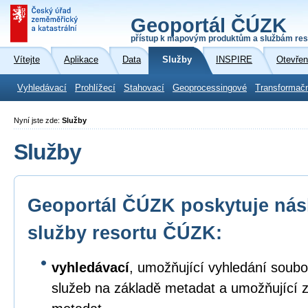
Geoportál ČÚZK
přístup k mapovým produktům a službám res
Vítejte
Aplikace
Data
Služby
INSPIRE
Otevřen
Vyhledávací
Prohlížecí
Stahovací
Geoprocessingové
Transformač
Nyní jste zde:
Služby
Služby
Geoportál ČÚZK poskytuje násl
služby resortu ČÚZK:
vyhledávací
, umožňující vyhledání soubo
služeb na základě metadat a umožňující 