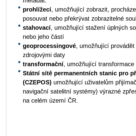
metadat.
prohlížecí
, umožňující zobrazit, procházet,
posouvat nebo překrývat zobrazitelné sou
stahovací
, umožňující stažení úplných s
nebo jeho částí
geoprocessingové
, umožňující provádět
zdrojovými daty
transformační
, umožňující transformace
Státní sítě permanentních stanic pro p
(CZEPOS)
umožňující uživatelům přijíma
navigační satelitní systémy) výrazné zpř
na celém území ČR.