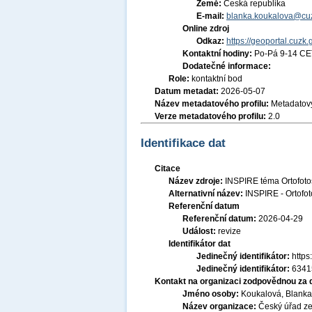
Země:
Česká republika
E-mail:
blanka.koukalova@cuz
Online zdroj
Odkaz:
https://geoportal.cuzk.
Kontaktní hodiny:
Po-Pá 9-14 CE
Dodatečné informace:
Role:
kontaktní bod
Datum metadat:
2026-05-07
Název metadatového profilu:
Metadatový
Verze metadatového profilu:
2.0
Identifikace dat
Citace
Název zdroje:
INSPIRE téma Ortofoto
Alternativní název:
INSPIRE - Ortofot
Referenční datum
Referenční datum:
2026-04-29
Událost:
revize
Identifikátor dat
Jedinečný identifikátor:
http
Jedinečný identifikátor:
6341
Kontakt na organizaci zodpovědnou za 
Jméno osoby:
Koukalová, Blanka,
Název organizace:
Český úřad ze