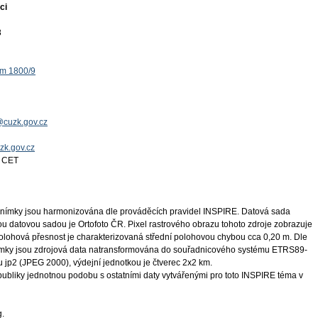
ci
8
ěm 1800/9
@cuzk.gov.cz
uzk.gov.cz
4 CET
snímky jsou harmonizována dle prováděcích pravidel INSPIRE. Datová sada
ou datovou sadou je Ortofoto ČR. Pixel rastrového obrazu tohoto zdroje zobrazuje
polohová přesnost je charakterizovaná střední polohovou chybou cca 0,20 m. Dle
nímky jsou zdrojová data natransformována do souřadnicového systému ETRS89-
jp2 (JPEG 2000), výdejní jednotkou je čtverec 2x2 km.
publiky jednotnou podobu s ostatními daty vytvářenými pro toto INSPIRE téma v
g.