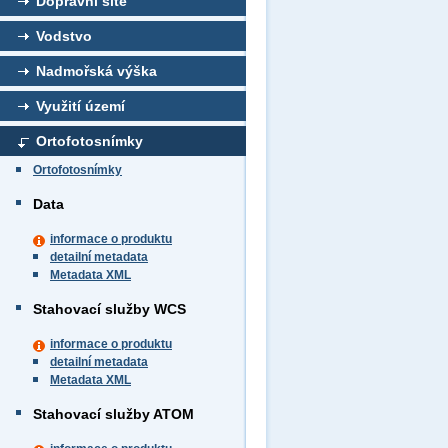
Dopravní sítě
Vodstvo
Nadmořská výška
Využití území
Ortofotosnímky
Ortofotosnímky
Data
informace o produktu
detailní metadata
Metadata XML
Stahovací služby WCS
informace o produktu
detailní metadata
Metadata XML
Stahovací služby ATOM