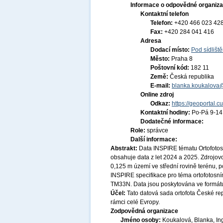
Informace o odpovědné organiza
Kontaktní telefon
Telefon:
+420 466 023 42
Fax:
+420 284 041 416
Adresa
Dodací místo:
Pod sídlišt
Město:
Praha 8
Poštovní kód:
182 11
Země:
Česká republika
E-mail:
blanka.koukalova
Online zdroj
Odkaz:
https://geoportal.c
Kontaktní hodiny:
Po-Pá 9-1
Dodatečné informace:
Role:
správce
Další informace:
Abstrakt:
Data INSPIRE tématu Ortofoto
obsahuje data z let 2024 a 2025. Zdrojov
0,125 m území ve střední rovině terénu, 
INSPIRE specifikace pro téma ortofotos
TM33N. Data jsou poskytována ve formátu 
Účel:
Tato datová sada ortofota České re
rámci celé Evropy.
Zodpovědná organizace
Jméno osoby:
Koukalová, Blanka, In