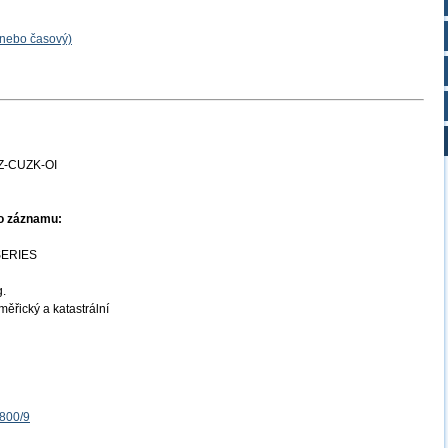
 nebo časový)
Z-CUZK-OI
ho záznamu:
SERIES
g.
ěřický a katastrální
1800/9