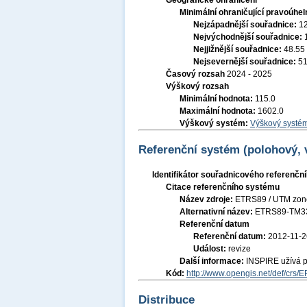
Geografické ohraničení
Minimální ohraničující pravoúhel
Nejzápadnější souřadnice:
1
Nejvýchodnější souřadnice:
Nejjižnější souřadnice:
48.55
Nejsevernější souřadnice:
51
Časový rozsah
2024 - 2025
Výškový rozsah
Minimální hodnota:
115.0
Maximální hodnota:
1602.0
Výškový systém:
Výškový systém
Referenční systém (polohový,
Identifikátor souřadnicového referenč
Citace referenčního systému
Název zdroje:
ETRS89 / UTM zon
Alternativní název:
ETRS89-TM3
Referenční datum
Referenční datum:
2012-11-2
Událost:
revize
Další informace:
INSPIRE užívá 
Kód:
http://www.opengis.net/def/crs/
Distribuce