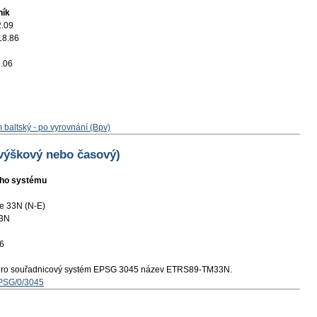
ník
2.09
18.86
.06
 baltský - po vyrovnání (Bpv)
 výškový nebo časový)
ního systému
e 33N (N-E)
3N
6
pro souřadnicový systém EPSG 3045 název ETRS89-TM33N.
EPSG/0/3045