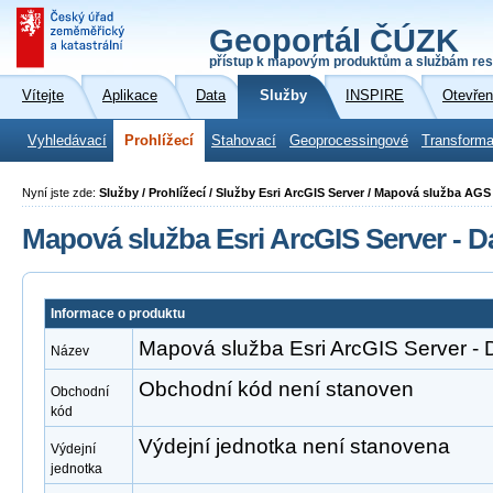
Geoportál ČÚZK
přístup k mapovým produktům a službám res
Vítejte
Aplikace
Data
Služby
INSPIRE
Otevřen
Vyhledávací
Prohlížecí
Stahovací
Geoprocessingové
Transforma
Nyní jste zde:
Služby / Prohlížecí / Služby Esri ArcGIS Server / Mapová služba A
Mapová služba Esri ArcGIS Server - D
Informace o produktu
Mapová služba Esri ArcGIS Server - 
Název
Obchodní kód není stanoven
Obchodní
kód
Výdejní jednotka není stanovena
Výdejní
jednotka