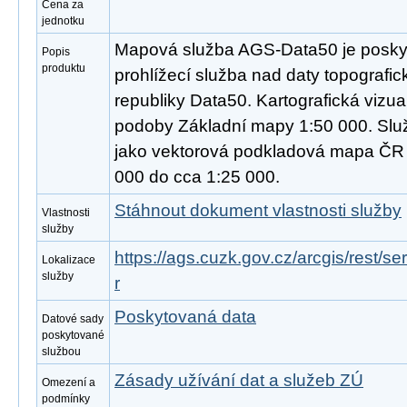
Cena za
jednotku
Mapová služba AGS-Data50 je poskyt
Popis
produktu
prohlížecí služba nad daty topograf
republiky Data50. Kartografická vizua
podoby Základní mapy 1:50 000. Slu
jako vektorová podkladová mapa ČR 
000 do cca 1:25 000.
Stáhnout dokument vlastnosti služby
Vlastnosti
služby
https://ags.cuzk.gov.cz/arcgis/rest
Lokalizace
služby
r
Poskytovaná data
Datové sady
poskytované
službou
Zásady užívání dat a služeb ZÚ
Omezení a
podmínky