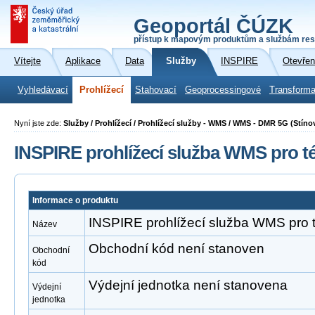
Geoportál ČÚZK
přístup k mapovým produktům a službám res
Vítejte
Aplikace
Data
Služby
INSPIRE
Otevřen
Vyhledávací
Prohlížecí
Stahovací
Geoprocessingové
Transforma
Nyní jste zde:
Služby / Prohlížecí / Prohlížecí služby - WMS / WMS - DMR 5G (Stíno
INSPIRE prohlížecí služba WMS pro t
Informace o produktu
INSPIRE prohlížecí služba WMS pro 
Název
Obchodní kód není stanoven
Obchodní
kód
Výdejní jednotka není stanovena
Výdejní
jednotka