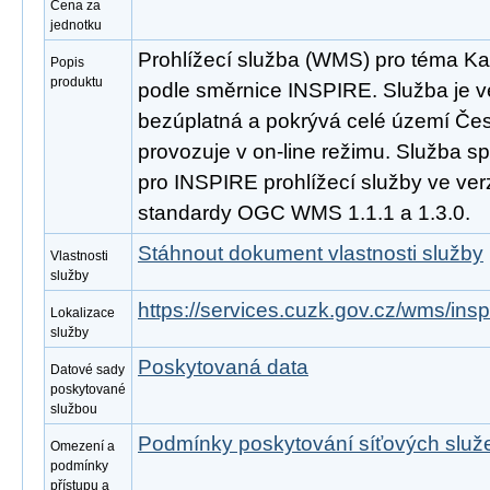
Cena za
jednotku
Prohlížecí služba (WMS) pro téma Kat
Popis
produktu
podle směrnice INSPIRE. Služba je v
bezúplatná a pokrývá celé území Čes
provozuje v on-line režimu. Služba s
pro INSPIRE prohlížecí služby ve ver
standardy OGC WMS 1.1.1 a 1.3.0.
Stáhnout dokument vlastnosti služby
Vlastnosti
služby
https://services.cuzk.gov.cz/wms/in
Lokalizace
služby
Poskytovaná data
Datové sady
poskytované
službou
Podmínky poskytování síťových slu
Omezení a
podmínky
přístupu a