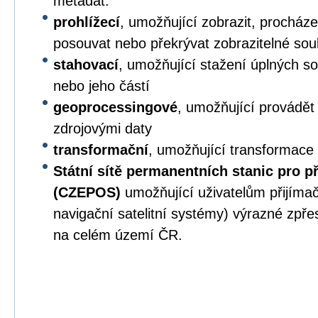
metadat.
prohlížecí
, umožňující zobrazit, procházet,
posouvat nebo překrývat zobrazitelné sou
stahovací
, umožňující stažení úplných s
nebo jeho částí
geoprocessingové
, umožňující provádět
zdrojovými daty
transformační
, umožňující transformace
Státní sítě permanentních stanic pro p
(CZEPOS)
umožňující uživatelům přijíma
navigační satelitní systémy) výrazné zpř
na celém území ČR.