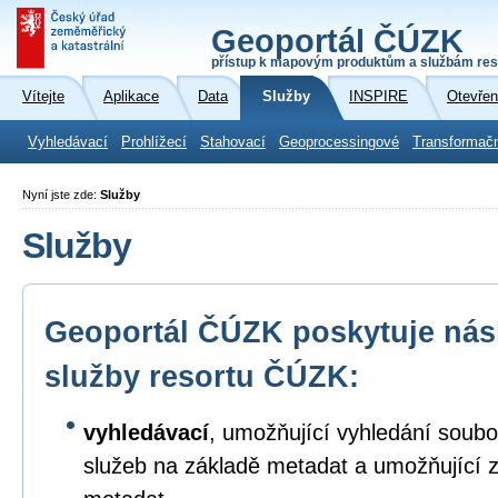
Geoportál ČÚZK
přístup k mapovým produktům a službám res
Vítejte
Aplikace
Data
Služby
INSPIRE
Otevřen
Vyhledávací
Prohlížecí
Stahovací
Geoprocessingové
Transformač
Nyní jste zde:
Služby
Služby
Geoportál ČÚZK poskytuje násl
služby resortu ČÚZK:
vyhledávací
, umožňující vyhledání soubo
služeb na základě metadat a umožňující 