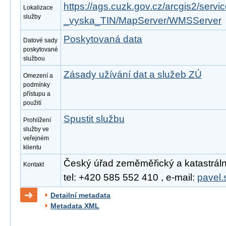
https://ags.cuzk.gov.cz/arcgis2/se
Lokalizace
služby
_vyska_TIN/MapServer/WMSServer
Poskytovaná data
Datové sady
poskytované
službou
Zásady užívání dat a služeb ZÚ
Omezení a
podmínky
přístupu a
použití
Spustit službu
Prohlížení
služby ve
veřejném
klientu
Český úřad zeměměřický a katastrální
Kontakt
tel: +420 585 552 410 , e-mail:
pavel.
Detailní metadata
Metadata XML