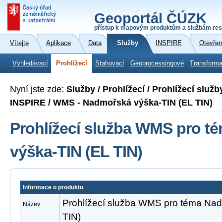
Geoportál ČÚZK
přístup k mapovým produktům a službám res
Vítejte
Aplikace
Data
Služby
INSPIRE
Otevřen
Vyhledávací
Prohlížecí
Stahovací
Geoprocessingové
Transforma
Nyní jste zde:
Služby / Prohlížecí / Prohlížecí slu
INSPIRE / WMS - Nadmořská výška-TIN (EL TIN)
Prohlížecí služba WMS pro 
výška-TIN (EL TIN)
Informace o produktu
Prohlížecí služba WMS pro téma Na
Název
TIN)