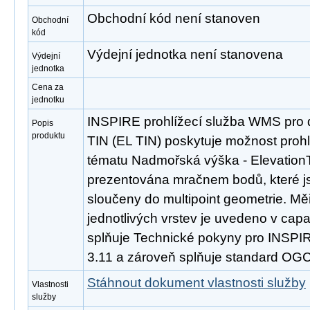
Obchodní kód není stanoven
Obchodní
kód
Výdejní jednotka není stanovena
Výdejní
jednotka
Cena za
jednotku
INSPIRE prohlížecí služba WMS pro 
Popis
produktu
TIN (EL TIN) poskytuje možnost proh
tématu Nadmořská výška - ElevationT
prezentována mračnem bodů, které js
sloučeny do multipoint geometrie. M
jednotlivých vrstev je uvedeno v capab
splňuje Technické pokyny pro INSPIRE
3.11 a zároveň splňuje standard OGC
Stáhnout dokument vlastnosti služby
Vlastnosti
služby