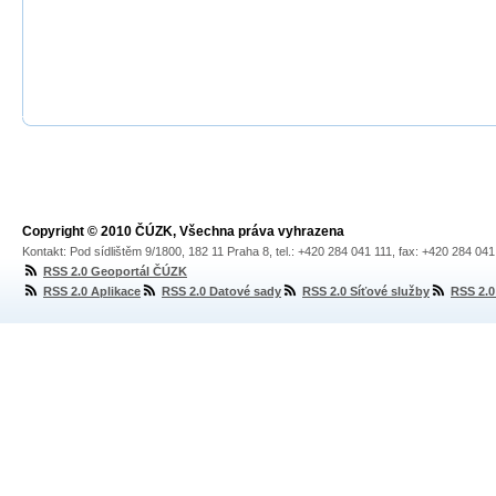
Copyright © 2010 ČÚZK, Všechna práva vyhrazena
Kontakt: Pod sídlištěm 9/1800, 182 11 Praha 8, tel.: +420 284 041 111, fax: +420 284 04
RSS 2.0 Geoportál ČÚZK
RSS 2.0 Aplikace
RSS 2.0 Datové sady
RSS 2.0 Síťové služby
RSS 2.0