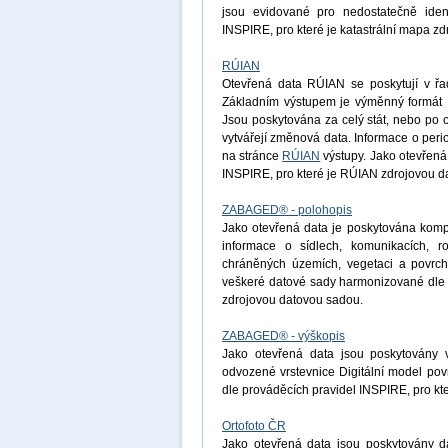
jsou evidované pro nedostatečně ident
INSPIRE, pro které je katastrální mapa z
RÚIAN
Otevřená data RÚIAN se poskytují v řad
Základním výstupem je výměnný formát R
Jsou poskytována za celý stát, nebo po 
vytvářejí změnová data. Informace o peri
na stránce
RÚIAN
výstupy. Jako otevřená
INSPIRE, pro které je RÚIAN zdrojovou d
ZABAGED® - polohopis
Jako otevřená data je poskytována komp
informace o sídlech, komunikacích, r
chráněných územích, vegetaci a povrchu
veškeré datové sady harmonizované dle 
zdrojovou datovou sadou.
ZABAGED® - výškopis
Jako otevřená data jsou poskytovány 
odvozené vrstevnice Digitální model po
dle prováděcích pravidel INSPIRE, pro k
Ortofoto ČR
Jako otevřená data jsou poskytovány d