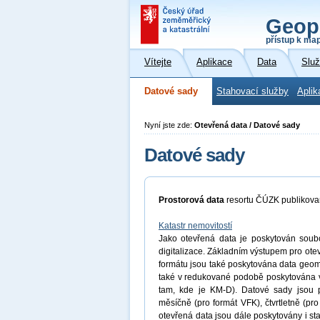
Geop
přístup k ma
Vítejte
Aplikace
Data
Slu
Datové sady
Stahovací služby
Aplik
Nyní jste zde:
Otevřená data / Datové sady
Datové sady
Prostorová data
resortu ČÚZK publikov
Katastr nemovitostí
Jako otevřená data je poskytován soubor
digitalizace. Základním výstupem pro ot
formátu jsou také poskytována data geome
také v redukované podobě poskytována 
tam, kde je KM-D). Datové sady jsou p
měsíčně (pro formát VFK), čtvrtletně (p
otevřená data jsou dále poskytovány i st