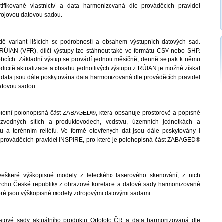
ifikované vlastnictví a data harmonizovaná dle prováděcích pravidel
drojovou datovou sadou.
ě variant lišících se podrobností a obsahem výstupních datových sad.
ÚIAN (VFR), dílčí výstupy lze stáhnout také ve formátu CSV nebo SHP.
obcích. Základní výstup se provádí jednou měsíčně, denně se pak k němu
odicitě aktualizace a obsahu jednotlivých výstupů z RÚIAN je možné získat
 data jsou dále poskytována data harmonizovaná dle prováděcích pravidel
atovou sadou.
letní polohopisná část ZABAGED®, která obsahuje prostorové a popisné
ozvodných sítích a produktovodech, vodstvu, územních jednotkách a
 a terénním reliéfu. Ve formě otevřených dat jsou dále poskytovány i
prováděcích pravidel INSPIRE, pro které je polohopisná část ZABAGED®
veškeré výškopisné modely z leteckého laserového skenování, z nich
vrchu České republiky z obrazové korelace a datové sady harmonizované
teré jsou výškopisné modely zdrojovými datovými sadami.
atové sady aktuálního produktu Ortofoto ČR a data harmonizovaná dle