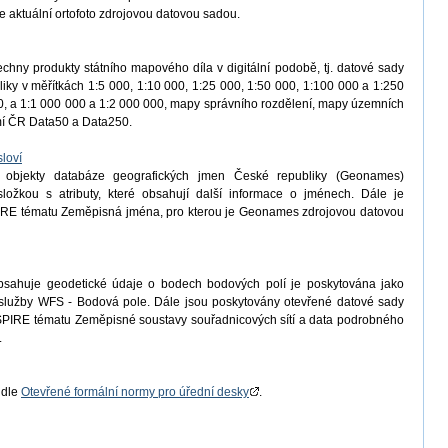
e aktuální ortofoto zdrojovou datovou sadou.
chny produkty státního mapového díla v digitální podobě, tj. datové sady
iky v měřítkách 1:5 000, 1:10 000, 1:25 000, 1:50 000, 1:100 000 a 1:250
, a 1:1 000 000 a 1:2 000 000, mapy správního rozdělení, mapy územních
emí ČR Data50 a Data250.
loví
 objekty databáze geografických jmen České republiky (Geonames)
ložkou s atributy, které obsahují další informace o jménech. Dále je
IRE tématu Zeměpisná jména, pro kterou je Geonames zdrojovou datovou
bsahuje geodetické údaje o bodech bodových polí je poskytována jako
í služby WFS - Bodová pole. Dále jsou poskytovány otevřené datové sady
PIRE tématu Zeměpisné soustavy souřadnicových sítí a data podrobného
.
 dle
Otevřené formální normy pro úřední desky
.