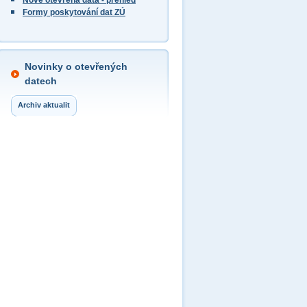
Nově otevřená data - přehled
Formy poskytování dat ZÚ
Novinky o otevřených
datech
Archiv aktualit