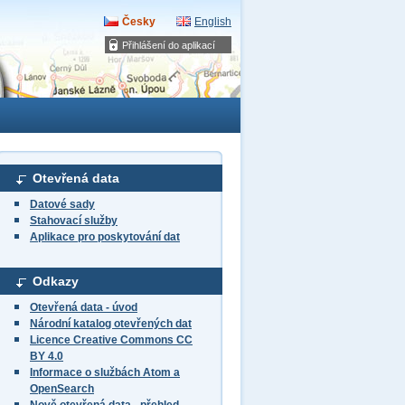
Česky
English
Přihlášení do aplikací
Otevřená data
Datové sady
Stahovací služby
Aplikace pro poskytování dat
Odkazy
Otevřená data - úvod
Národní katalog otevřených dat
Licence Creative Commons CC
BY 4.0
Informace o službách Atom a
OpenSearch