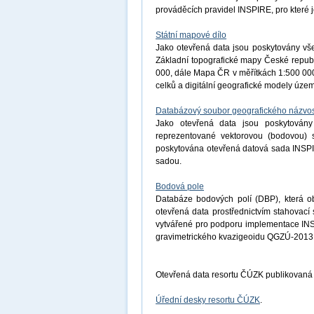
prováděcích pravidel INSPIRE, pro které j
Státní mapové dílo
Jako otevřená data jsou poskytovány vše
Základní topografické mapy České republ
000, dále Mapa ČR v měřítkách 1:500 000
celků a digitální geografické modely úz
Databázový soubor geografického názvos
Jako otevřená data jsou poskytovány
reprezentované vektorovou (bodovou) s
poskytována otevřená datová sada INSP
sadou.
Bodová pole
Databáze bodových polí (DBP), která o
otevřená data prostřednictvím stahovac
vytvářené pro podporu implementace INS
gravimetrického kvazigeoidu QGZÚ-2013
Otevřená data resortu ČÚZK publikovaná
Úřední desky resortu ČÚZK
.