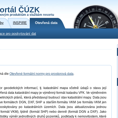
ortál ČÚZK
povým produktům a službám resortu
žby
INSPIRE
Otevřená data
ace pro poskytování dat
aná dle
Otevřené formální normy pro prostorová data
.
 geodetických informací, tj. katastrální mapa včetně údajů o stavu její
evřená data katastrální mapy je výměnný formát katastru VFK. Ve výměnném
trických plánů, která představují budoucí stav katastrální mapy. Data jsou
ve formátech DGN, DXF, SHP a starším formátu VKM (ve formátu VKM jen
oskytovány po katastrálních územích. Data jsou aktualizována jednou
ro formát VKM), týdně (formát SHP) nebo denně (formát DGN a DXF). Jako
atistiky výměr jednotlivých druhů pozemků, podklady k nemovitostem, které